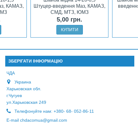
з, КАМАЗ,
Штуцер-введення Маз, КАМАЗ,
введенн
ЮМЗ
СМД, МТЗ, ЮМЗ
.
5,00 грн.
КУПИТИ
ЗБЕРІГАТИ ІНФОРМАЦІЮ
ЧДА
Украина
Харьковская обл.
г.Чугуев
ул.Харьковская 249
Телефонуйте нам:
+380- 68- 052-86-11
E-maіl
chdacomua@gmail.com