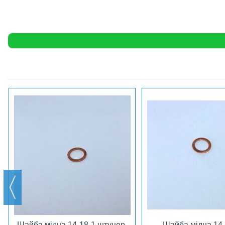
Шайба мідна 14-18-1 штуцер-
Шайба мідна 14-