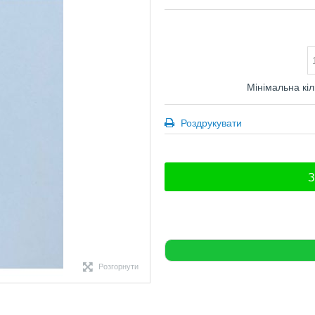
Мінімальна кіл
Роздрукувати
З
Розгорнути