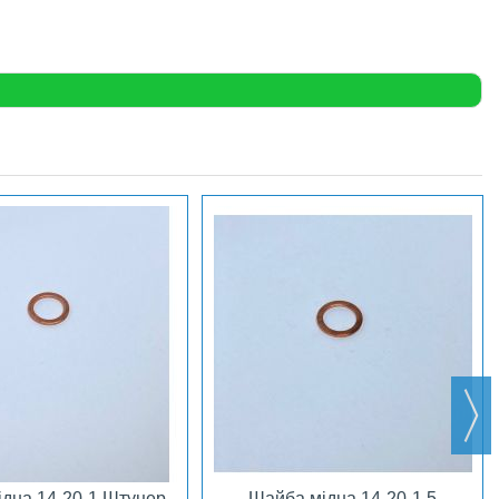
дна 14-20-1 Штуцер-
Шайба мідна 14-20-1,5