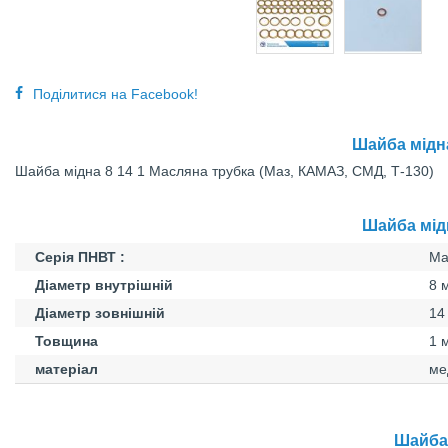
Поділитися на Facebook!
Шайба мідна
Шайба мідна 8 14 1 Масляна трубка (Маз, КАМАЗ, СМД, Т-130)
Шайба мідн
Серія ПНВТ :
Ма
Діаметр внутрішній
8 
Діаметр зовнішній
14
Товщина
1 
матеріал
ме
Шайба 