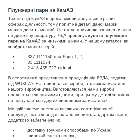
Плунжерні пари на КамАЗ
Техніка від КамАЗ широко використовується в різних
сферах діяльності, тому попит на деталі даної марки
машин досить високий. Це стало причиною завищення ціни
на дизельну апаратуру. ЧДА пропонує
купити плунжерні
пари на КамАЗ
за низькими цінами. У нашому каталозі ви
знайдете моделі серій:
337.1111150 для Євро-1, 2;
33.1111074;
2 418 455 727 та інші.
В асортименті представлена продукція від ЯЗДА, податки
від WUXI WEIFU, оригінальні вироби, а також запчастини
нашого виробництва. Виготовляються нами вироби
продаються за нижчими цінами, при цьому деталі за якістю
не поступаються других виробників запчастинах.
Ми здійснюємо поставки виключно сертифікованої
продукції, яка відповідає встановленим стандартам якості,
додатково забезпечуючи:
доставку зручними способами по Україні;
широкий спектр послуг;