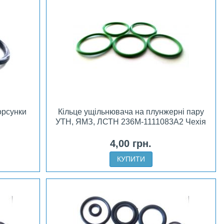
орсунки
Кільце ущільнювача на плунжерні пару
УТН, ЯМЗ, ЛСТН 236М-1111083А2 Чехія
4,00 грн.
КУПИТИ