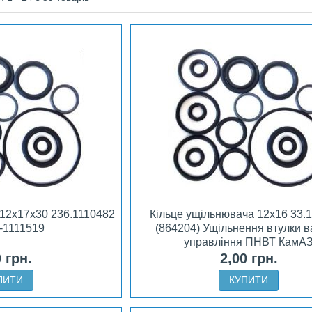
 12х17х30 236.1110482
Кільце ущільнювача 12х16 33.
5-1111519
(864204) Ущільнення втулки 
управління ПНВТ КамА
0 грн.
2,00 грн.
ПИТИ
КУПИТИ