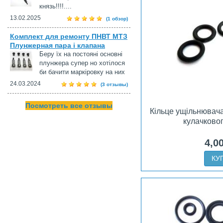
князь!!!!....
13.02.2025
(1 обзор)
Комплект для ремонту ПНВТ МТЗ
Плунжерная пара і клапана
Беру їх на постояні основні
плунжера супер но хотілося
би бачити маркіровку на них
24.03.2024
(3 отзывы)
Посмотреть все отзывы
Кільце ущільнювач
кулачково
4,0
КУ