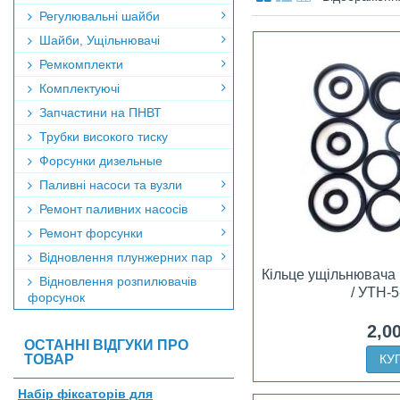
Регулювальні шайби
Шайби, Ущільнювачі
Ремкомплекти
Комплектуючі
Запчастини на ПНВТ
Трубки високого тиску
Форсунки дизельные
Паливні насоси та вузли
Ремонт паливних насосів
Ремонт форсунки
Відновлення плунжерних пар
Кільце ущільнювача
Відновлення розпилювачів
/ УТН-
форсунок
2,0
ОСТАННІ ВІДГУКИ ПРО
ТОВАР
КУ
Набір фіксаторів для