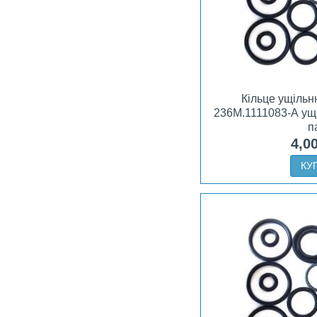
Кільце ущіль
236М.1111083-А ущ
п
4,0
КУ