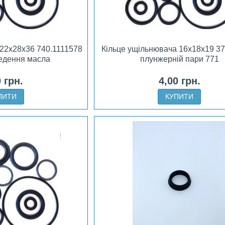
 22х28х36 740.1111578
Кільце ущільнювача 16х18х19 37
ведення масла
плунжерній пари 771
0 грн.
4,00 грн.
ПИТИ
КУПИТИ