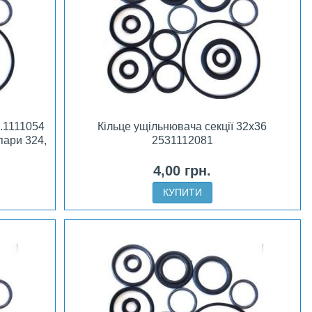
.1111054
Кільце ущільнювача секції 32х36
пари 324,
2531112081
4,00 грн.
КУПИТИ