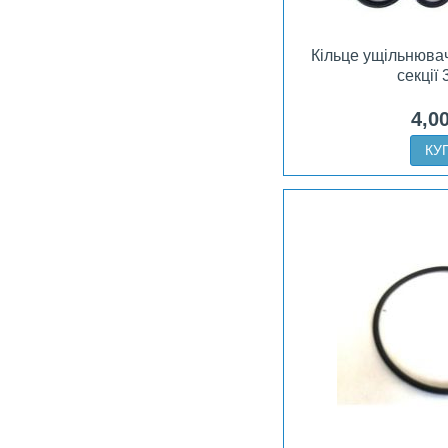
Кільце ущільнюва
секції 
4,0
КУ