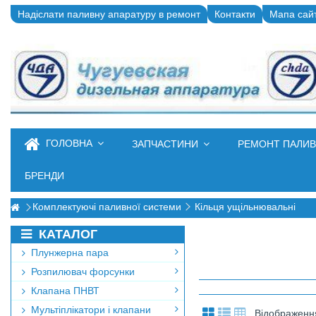
Надіслати паливну апаратуру в ремонт
Контакти
Мапа сай
ГОЛОВНА
ЗАПЧАСТИНИ
РЕМОНТ ПАЛИ
БРЕНДИ
Комплектуючі паливної системи
Кільця ущільнювальні
КАТАЛОГ
Плунжерна пара
Розпилювач форсунки
Клапана ПНВТ
Мультіплікатори і клапани
Відображення