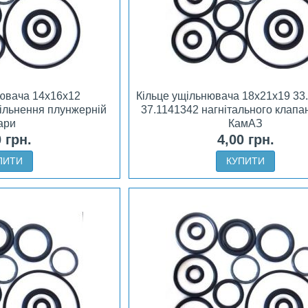
нювача 14х16х12
Кільце ущільнювача 18х21х19 33.
ільнення плунжерній
37.1141342 нагнітального клап
ари
КамАЗ
0 грн.
4,00 грн.
ПИТИ
КУПИТИ