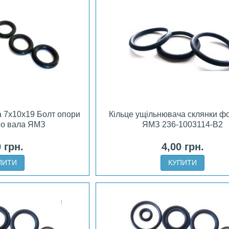
а 7х10х19 Болт опори
Кільце ущільнювача склянки ф
го вала ЯМЗ
ЯМЗ 236-1003114-В2
0 грн.
4,00 грн.
ПИТИ
КУПИТИ