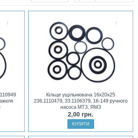
1110949
Кільце ущільнювача 16х20х25
важеля
236.1110479, 33.1106379, 16-149 ручного
З
насоса МТЗ, ЯМЗ
2,00 грн.
КУПИТИ