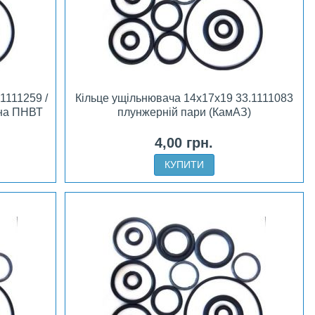
1111259 /
Кільце ущільнювача 14х17х19 33.1111083
ана ПНВТ
плунжерній пари (КамАЗ)
4,00 грн.
КУПИТИ