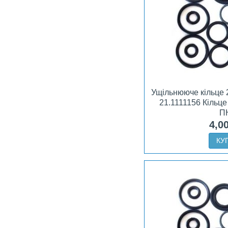
Ущільнююче кільце 
21.1111156 Кільце
П
4,0
КУ