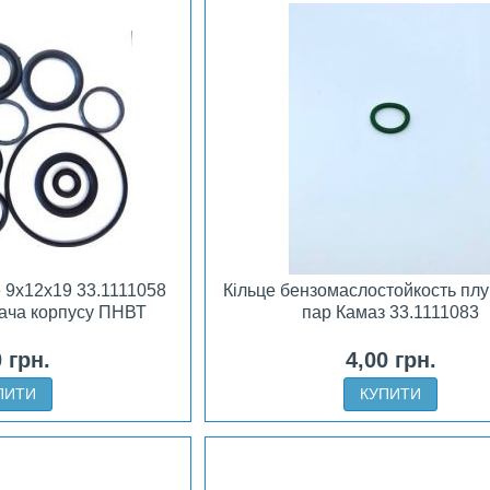
 9х12х19 33.1111058
Кільце бензомаслостойкость пл
вача корпусу ПНВТ
пар Камаз 33.1111083
0 грн.
4,00 грн.
ПИТИ
КУПИТИ