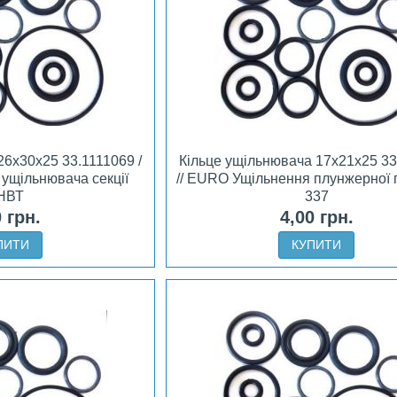
26х30х25 33.1111069 /
Кільце ущільнювача 17х21х25 33
 ущільнювача секції
// EURO Ущільнення плунжерної 
НВТ
337
0 грн.
4,00 грн.
ПИТИ
КУПИТИ