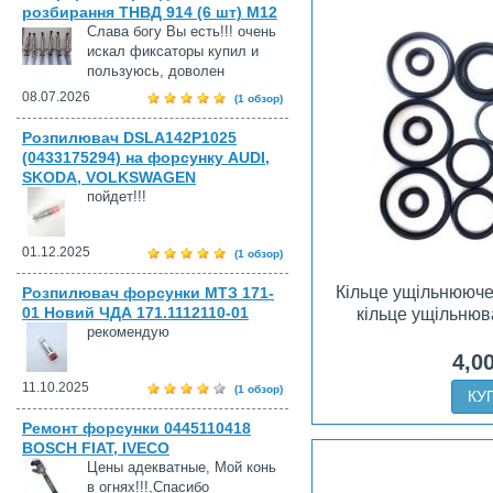
розбирання ТНВД 914 (6 шт) М12
Слава богу Вы есть!!! очень
искал фиксаторы купил и
пользуюсь, доволен
08.07.2026
(1 обзор)
Розпилювач DSLA142P1025
(0433175294) на форсунку AUDI,
SKODA, VOLKSWAGEN
пойдет!!!
01.12.2025
(1 обзор)
Кільце ущільнююче
Розпилювач форсунки МТЗ 171-
01 Новий ЧДА 171.1112110-01
кільце ущільню
рекомендую
4,0
11.10.2025
(1 обзор)
КУ
Ремонт форсунки 0445110418
BOSCH FIAT, IVECO
Цены адекватные, Мой конь
в огнях!!!,Спасибо