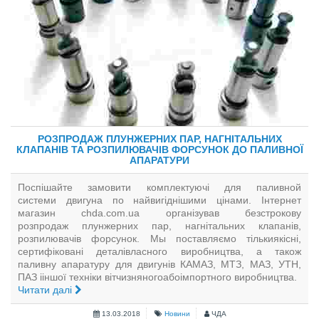
РОЗПРОДАЖ ПЛУНЖЕРНИХ ПАР, НАГНІТАЛЬНИХ
КЛАПАНІВ ТА РОЗПИЛЮВАЧІВ ФОРСУНОК ДО ПАЛИВНОЇ
АПАРАТУРИ
Поспішайте замовити комплектуючі для паливной
системи двигуна по найвигіднішими цінами. Інтернет
магазин chda.com.ua організував безстрокову
розпродаж плунжерних пар, нагнітальних клапанів,
розпилювачів форсунок. Мы поставляємо тількиякісні,
сертифіковані деталівласного виробництва, а також
паливну апаратуру для двигунів КАМАЗ, МТЗ, МАЗ, УТН,
ПАЗ ііншої техніки вітчизняногоабоімпортного виробництва.
Читати далі
13.03.2018
Новини
ЧДА