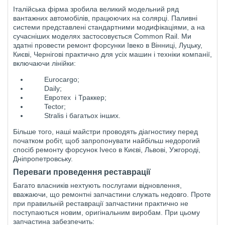
Італійська фірма зробила великий модельний ряд
вантажних автомобілів, працюючих на солярці. Паливні
системи представлені стандартними модифікаціями, а на
сучасніших моделях застосовується Common Rail. Ми
здатні провести ремонт форсунки Івеко в Вінниці, Луцьку,
Києві, Чернігові практично для усіх машин і техніки компанії,
включаючи лінійки:
Eurocargo;
Daily;
Евротех i Траккер;
Tector;
Stralis і багатьох інших.
Більше того, наші майстри проводять діагностику перед
початком робіт, щоб запропонувати найбільш недорогий
спосіб ремонту форсунок Iveco в Києві, Львові, Ужгороді,
Дніпропетровську.
Переваги проведення реставрації
Багато власників нехтують послугами відновлення,
вважаючи, що ремонтні запчастини служать недовго. Проте
при правильній реставрації запчастини практично не
поступаються новим, оригінальним виробам. При цьому
запчастина забезпечить: