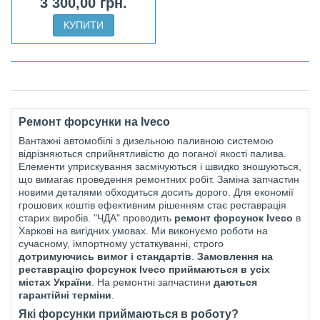
3 300,00 грн.
КУПИТИ
Ремонт форсунки на Iveco
Вантажні автомобілі з дизельною паливною системою
відрізняються сприйнятливістю до поганої якості палива.
Елементи уприскування засмічуються і швидко зношуються,
що вимагає проведення ремонтних робіт. Заміна запчастин
новими деталями обходиться досить дорого. Для економії
грошових коштів ефективним рішенням стає реставрація
старих виробів. "ЧДА" проводить
ремонт форсунок Iveco
в
Харкові на вигідних умовах. Ми виконуємо роботи на
сучасному, імпортному устаткуванні, строго
дотримуючись вимог і стандартів
.
Замовлення на
реставрацію форсунок Iveco приймаються в усіх
містах України
. На ремонтні запчастини
даються
гарантійні терміни
.
Які форсунки приймаються в роботу?