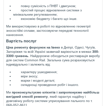
повну сумісність з ПНВТ і двигуном;
простий процес відновлення системи з
мінімальним регулюванням;
економію бюджету і багато що інше.
Ми використовуємо в роботі по відновленню геометрії
зносостійкі сплави, застосовуючи передові технології
нанесення.
Вартість послуг
Ціна ремонту форсунок на
І
веко
в Дніпрі, Одесі, Чугуїв,
Запоріжжя та всій Україні зазвичай варіюється в межах
300-
3300 гривень
. Найдорожче обходиться реставрація виробу
для систем Common Rail. Загальна сума розраховується
індивідуально і залежить від:
характеру ушкодження;
міри зносу;
марки і моделі деталі;
складнощі проведення робіт і іншого.
Ми
проконсультуємо клієнтів і запропонуємо найбільш
вигідний спосіб ремонту
, який гарантує надійну і
довговічну роботу системи уприскування пального по т.
068-052-8611.