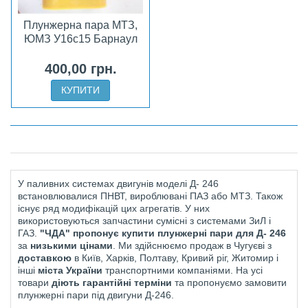
Плунжерна пара МТЗ,
ЮМЗ У16с15 Барнаул
400,00 грн.
КУПИТИ
У паливних системах двигунів моделі Д- 246
встановлювалися ПНВТ, вироблювані ПАЗ або МТЗ. Також
існує ряд модифікацій цих агрегатів. У них
використовуються запчастини сумісні з системами ЗиЛ і
ГАЗ.
"ЧДА" пропонує
купити плунжерні пари для Д- 246
за
низькими цінами
. Ми здійснюємо продаж в Чугуєві з
доставкою
в Київ, Харків, Полтаву, Кривий ріг, Житомир і
інші
міста України
транспортними компаніями. На усі
товари
діють
гарантійні терміни
та пропонуємо замовити
плунжерні пари під двигуни Д-246.