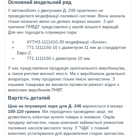
Основний модельний ряд
У автомобілях з двигунами Д- 246 практично не
проводилися модифікації паливної системи. Вона зазнала
тільки незначні зміни на деяких марках машин. З цієї
причини ПНВДТ представлені у малій кількості варіацій.
Для них підходять плунжерні пари:
4УТНЗ-1111410-30 модифікації «Бичок»;
771.1111150-10 с дiаметром 11 мм за стандартом
Евро-2;
771.1111150 с дiаметром 10 мм.
У нас представлена продукція оригінального виробництва,
а також репліки високої якості. Ми є виробником дизельної
апаратури, тому продаємо тільки якісні запчастини. З
нашими товарами ви зможете провести ремонт згідно з
вимогами виробників ПНВТ.
Вартість деталей
Ціни на плунжерні пари для Д- 246
варіюються в межах
100-110 гривен
. Ми періодично проводимо акції, які
дозволяють клієнтам купити товари зі знижкою. Окрім
продажу запчастин, наша компанія займається ремонтом
паливних насосів високого тиску. У "ЧДА" є повний
комплекс устаткування для відновлення старих запчастин,