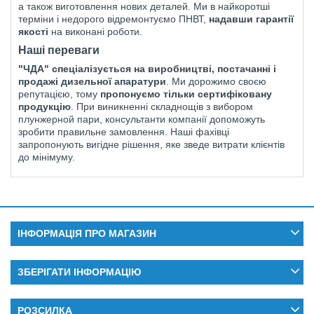
а також виготовлення нових деталей. Ми в найкоротші
терміни і недорого відремонтуємо ПНВТ,
надавши гарантії
якості
на виконані роботи.
Наші переваги
"ЧДА" спеціалізується на виробництві, постачанні і
продажі дизельної апаратури
. Ми дорожимо своєю
репутацією, тому
пропонуємо тільки сертифіковану
продукцію
. При виникненні складнощів з вибором
плунжерной пари, консультанти компанії допоможуть
зробити правильне замовлення. Наші фахівці
запропонують вигідне рішення, яке зведе витрати клієнтів
до мінімуму.
ІНФОРМАЦІЯ ПРО МАГАЗИН
ЗБЕРІГАТИ ІНФОРМАЦІЮ
РОЗСИЛКА