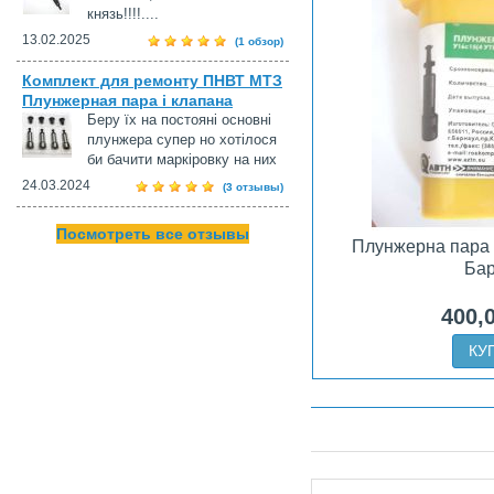
князь!!!!....
13.02.2025
(1 обзор)
Комплект для ремонту ПНВТ МТЗ
Плунжерная пара і клапана
Беру їх на постояні основні
плунжера супер но хотілося
би бачити маркіровку на них
24.03.2024
(3 отзывы)
Посмотреть все отзывы
Плунжерна пара
Ба
400,
КУ