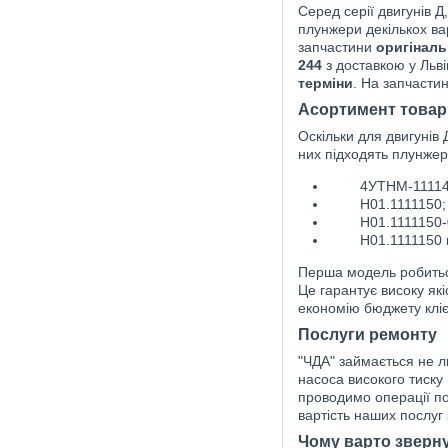
Серед серії двигунів 
плунжери декількох ва
запчастини
оригінал
244
з доставкою у Львів
терміни
. На запчасти
Асортимент товар
Оскільки для двигунів
них підходять плунжер
4УТНМ-11114
Н01.1111150;
Н01.1111150-
Н01.1111150
Перша модель робиться
Це гарантує високу як
економію бюджету кліє
Послуги ремонту
"ЧДА" займається не 
насоса високого тиску
проводимо операції по
вартість наших послуг 
Чому варто зверну