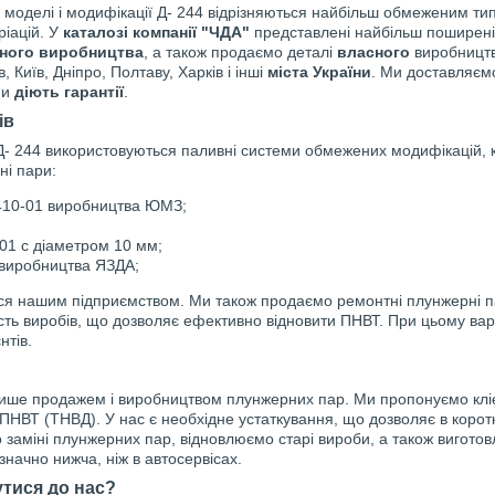
Д, моделі і модифікації Д- 244 відрізняються найбільш обмеженим 
ріацій. У
каталозі компанії "ЧДА"
представлені найбільш поширені
ьного виробництва
, а також продаємо деталі
власного
виробництв
, Київ, Дніпро, Полтаву, Харків і інші
міста України
. Ми доставляєм
ни
діють гарантії
.
iв
 Д- 244 використовуються паливні системи обмежених модифікацій,
ні пари:
10-01 виробництва ЮМЗ;
01 с дiаметром 10 мм;
 виробництва ЯЗДА;
 нашим підприємством. Ми також продаємо ремонтні плунжерні пари,
ість виробів, що дозволяє ефективно відновити ПНВТ. При цьому вар
нтів.
лише продажем і виробництвом плунжерних пар. Ми пропонуємо кл
 ПНВТ (ТНВД). У нас є необхідне устаткування, що дозволяє в коротк
 заміні плунжерних пар, відновлюємо старі вироби, а також вигото
значно нижча, ніж в автосервісах.
тися до нас?