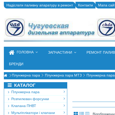
Надіслати паливну апаратуру в ремонт
Контакти
Мапа сай
ГОЛОВНА
ЗАПЧАСТИНИ
РЕМОНТ ПАЛИ
БРЕНДИ
Плунжерна пара
Плунжерна пара МТЗ
Плунжерна пара
КАТАЛОГ
Плунжерна пара
Розпилювач форсунки
Клапана ПНВТ
Мультіплікатори і клапани
Відображення 