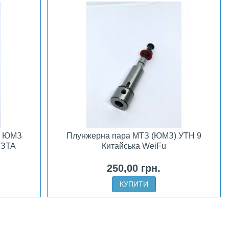
, ЮМЗ
Плунжерна пара МТЗ (ЮМЗ) УТН 9
НЗТА
Китайська WeiFu
250,00 грн.
КУПИТИ