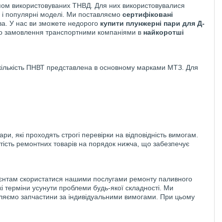
типом використовуваних ТНВД. Для них використовувалися
 і популярні моделі. Ми поставляємо
сертифіковані
а. У нас ви зможете недорого
купити плунжерні пари для Д-
о замовлення транспортними компаніями в
найкоротші
 кількість ПНВТ представлена в основному марками МТЗ. Для
 які проходять строгі перевірки на відповідність вимогам.
тість ремонтних товарів на порядок нижча, що забезпечує
ієнтам скористатися нашими послугами ремонту паливного
і терміни усунути проблеми будь-якої складності. Ми
вляємо запчастини за індивідуальними вимогами. При цьому