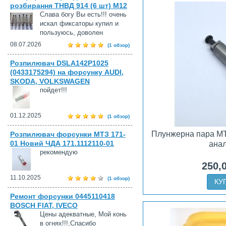
розбирання ТНВД 914 (6 шт) М12
Слава богу Вы есть!!! очень
искал фиксаторы купил и
пользуюсь, доволен
08.07.2026
(1 обзор)
Розпилювач DSLA142P1025
(0433175294) на форсунку AUDI,
SKODA, VOLKSWAGEN
пойдет!!!
01.12.2025
(1 обзор)
Плунжерна пара МТ
Розпилювач форсунки МТЗ 171-
01 Новий ЧДА 171.1112110-01
ана
рекомендую
250,
11.10.2025
(1 обзор)
КУ
Ремонт форсунки 0445110418
BOSCH FIAT, IVECO
Цены адекватные, Мой конь
в огнях!!!,Спасибо