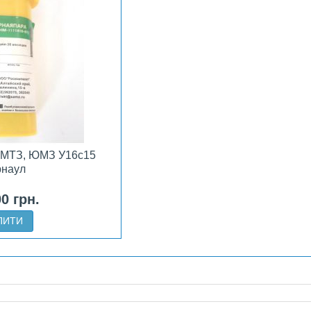
 МТЗ, ЮМЗ У16с15
рнаул
00 грн.
ПИТИ