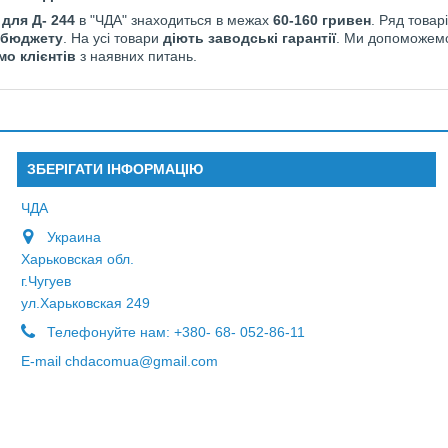
 для Д- 244
в "ЧДА" знаходиться в межах
60-160 гривен
. Ряд това
 бюджету
. На усі товари
діють заводські гарантії
. Ми допоможемо
о клієнтів
з наявних питань.
ЗБЕРІГАТИ ІНФОРМАЦІЮ
ЧДА
Украина
Харьковская обл.
г.Чугуев
ул.Харьковская 249
Телефонуйте нам:
+380- 68- 052-86-11
E-maіl
chdacomua@gmail.com