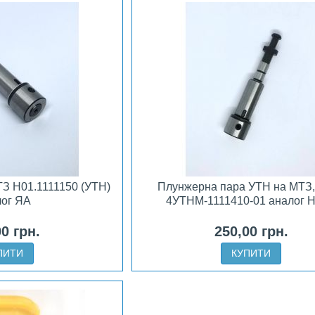
З H01.1111150 (УТН)
Плунжерна пара УТН на МТЗ
лог ЯА
4УТНМ-1111410-01 аналог 
00 грн.
250,00 грн.
ПИТИ
КУПИТИ