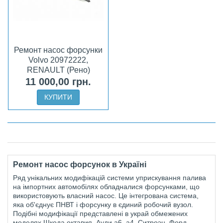
Ремонт насос форсунки
Volvo 20972222,
RENAULT (Рено)
MAGNUM, PREMIUM
11 000,00 грн.
DXI
КУПИТИ
Ремонт насос форсунок в Україні
Ряд унікальних модифікацій системи уприскування палива
на імпортних автомобілях обладналися форсунками, що
використовують власний насос. Це інтегрована система,
яка об'єднує ПНВТ і форсунку в єдиний робочий вузол.
Подібні модифікації представлені в украй обмежених
моделях Шкода октавия, Ауди а6, а4, Ситроэн, Форд