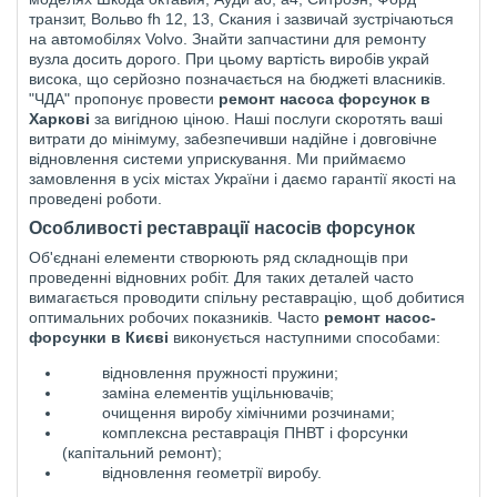
транзит, Вольво fh 12, 13, Скания і зазвичай зустрічаються
на автомобілях Volvo. Знайти запчастини для ремонту
вузла досить дорого. При цьому вартість виробів украй
висока, що серйозно позначається на бюджеті власників.
"ЧДА" пропонує провести
ремонт насоса форсунок в
Харкові
за вигідною ціною. Наші послуги скоротять ваші
витрати до мінімуму, забезпечивши надійне і довговічне
відновлення системи уприскування. Ми приймаємо
замовлення в усіх містах України і даємо гарантії якості на
проведені роботи.
Особливості реставрації насосів форсунок
Об'єднані елементи створюють ряд складнощів при
проведенні відновних робіт. Для таких деталей часто
вимагається проводити спільну реставрацію, щоб добитися
оптимальних робочих показників. Часто
ремонт насос-
форсунки
в Києві
виконується наступними способами:
відновлення пружності пружини;
заміна елементів ущільнювачів;
очищення виробу хімічними розчинами;
комплексна реставрація ПНВТ і форсунки
(капітальний ремонт);
відновлення геометрії виробу.