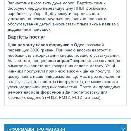
Запчастини цього типу дуже дорогі. Вартість самих
форсунок нерідко перевищує ціну ПНВТ російських
виробників у зборі. Щоб уникнути передчасного
ушкодження рекомендується періодично проводити
обслуговування деталі використати тільки якісне паливо з
додаванням присадок.
Вартість послуг
Ціна ремонту насос форсунки
в
Одесі
зазвичай
перевищує 3000 гривен. Причиною високої вартості є
необхідність використання спеціалізованого устаткування.
Більше того, процес
реставрації
відрізняється складністю і
вимагає використання конкретних сплавів металу. Усі ці
чинники послужили причиною високих цін на послуги. При
цьому навіть наше підприємство, що має в розпорядженні
велику кількість верстатів і інструментів, не може охопити
увесь модельний ряд цих запчастин. Проте ми проводимо
ремонт насосів форсунок
в Дніпропетровську для
ключових моделей (FH12, FM12, FL12 та інших).
ІНФОРМАЦІЯ ПРО МАГАЗИН