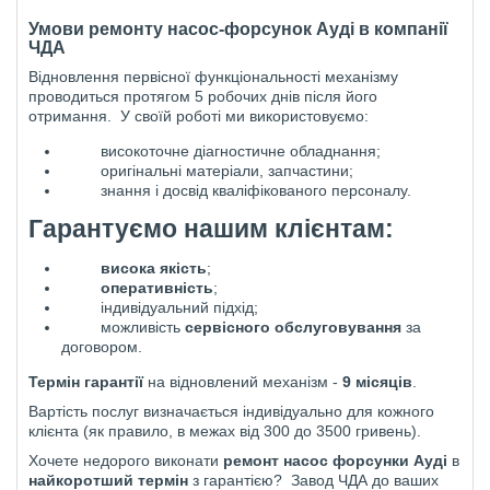
Умови ремонту насос-форсунок
Ауді
в компанії
ЧДА
Відновлення первісної функціональності механізму
проводиться протягом 5 робочих днів після його
отримання.
У своїй роботі ми використовуємо:
високоточне діагностичне обладнання;
оригінальні матеріали, запчастини;
знання і досвід кваліфікованого персоналу.
Гарантуємо нашим клієнтам:
висока якість
;
оперативність
;
індивідуальний підхід;
можливість
сервісного обслуговування
за
договором.
Термін гарантії
на відновлений механізм -
9 місяців
.
Вартість послуг визначається індивідуально для кожного
клієнта (як правило, в межах від 300 до 3500 гр
ивень
).
Хочете недорого виконати
ремонт насос форсунки Ауді
в
найкоротший термін
з гарантією?
Завод ЧДА до ваших