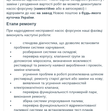
заміни і узгодження вартості робіт ви можете демонтувати
насос-форсунку (
самостійно
або в автосервісі) і
відправити до нас
на завод
Новою поштою
з будь-якого
куточка України
.
Е
тапи ремонт
у
При надходженні несправної насос форсун
о
к наші фахівці
виконують наступні роботи:
стендова діагностика, що дозволяє встановити
проблеми системи харчування;
розбирання системи на складові;
перевірка корпусу, клапанної групи за
допомогою мікроскопа, визначення можливості
реставрації та ремонту наявної вироблення і промоїн,
заміни клапанів;
усунення проблем в роботі розпилювача шляхом
реставрації, ремонту старої деталі або заміни на нову;
виявлення та усунення несправностей
електромагнітного клапана;
перевірка функціональності плунжерній пари,
виконання ремонту;
збірка системи упорскування палива;
перевірка функціональності відремонтованої
паливної системи за встановленими тест-планів.