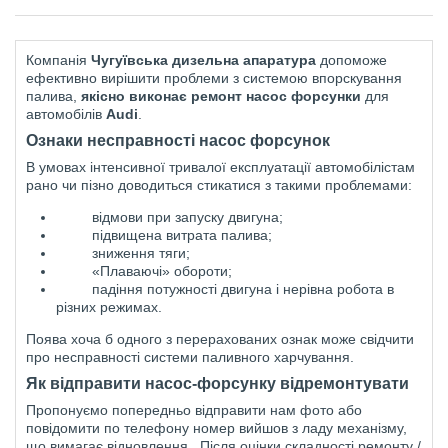
Компанія
Чугуївська дизельна апаратура
допоможе
ефективно вирішити проблеми з системою впорскування
палива,
якісно виконає ремонт насос форсунки
для
автомобілів
Audi
.
Ознаки несправності насос форсун
о
к
В умовах інтенсивної тривалої експлуатації автомобілістам
рано чи пізно доводиться стикатися з такими проблемами:
відмови при запуску двигуна;
підвищена витрата палива;
зниження
тяги;
«Плаваючі» обороти;
падіння потужності двигуна і нерівна робота в
різних режимах.
Поява хоча б одного з перерахованих ознак може свідчити
про несправності системи паливного харчування.
Як відправити насос-форсунку
від
ремонт
увати
Пропонуємо попередньо відправити нам фото або
повідомити по телефону номер вийшов з ладу механізму,
що вимагає відновлення.
Після оцінки складності ремонту /