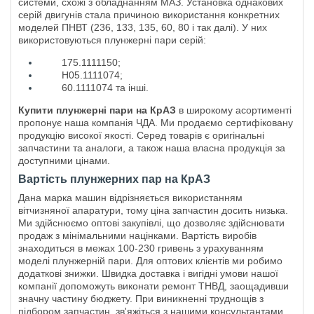
системи, схожі з обладнанням МАЗ. Установка однакових
серій двигунів стала причиною використання конкретних
моделей ПНВТ (236, 133, 135, 60, 80 і так далі). У них
використовуються плунжерні пари серій:
175.1111150;
Н05.1111074;
60.1111074 та інші.
Купити плунжерні пари на КрАЗ
в широкому асортименті
пропонує наша компанія ЧДА. Ми продаємо сертифіковану
продукцію високої якості. Серед товарів є оригінальні
запчастини та аналоги, а також наша власна продукція за
доступними цінами.
Вартість плунжерних пар на КрАЗ
Дана марка машин відрізняється використанням
вітчизняної апаратури, тому ціна запчастин досить низька.
Ми здійснюємо оптові закупівлі, що дозволяє здійснювати
продаж з мінімальними націнками. Вартість виробів
знаходиться в межах 100-230 гривень з урахуванням
моделі плунжерній пари. Для оптових клієнтів ми робимо
додаткові знижки. Швидка доставка і вигідні умови нашої
компанії допоможуть виконати ремонт ТНВД, заощадивши
значну частину бюджету. При виникненні труднощів з
підбором запчастин, зв'яжіться з нашими консультантами