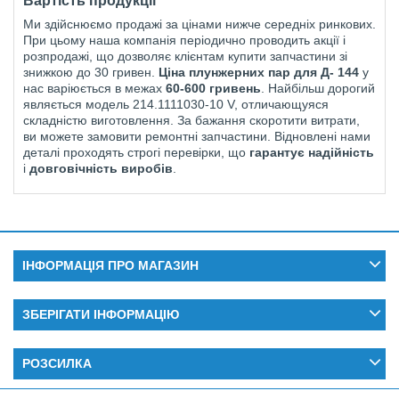
Вартість продукції
Ми здійснюємо продажі за цінами нижче середніх ринкових.
При цьому наша компанія періодично проводить акції і
розпродажі, що дозволяє клієнтам купити запчастини зі
знижкою до 30 гривен.
Ціна плунжерних пар для Д- 144
у
нас варіюється в межах
60-600 гривень
. Найбільш дорогий
являється модель 214.1111030-10 V, отличающуяся
складністю виготовлення. За бажання скоротити витрати,
ви можете замовити ремонтні запчастини. Відновлені нами
деталі проходять строгі перевірки, що
гарантує надійність
і
довговічність виробів
.
ІНФОРМАЦІЯ ПРО МАГАЗИН
ЗБЕРІГАТИ ІНФОРМАЦІЮ
РОЗСИЛКА