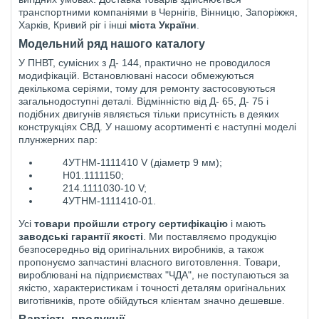
транспортними компаніями в Чернігів, Вінницю, Запоріжжя,
Харків, Кривий ріг і інші
міста України
.
Модельний ряд нашого каталогу
У ПНВТ, сумісних з Д- 144, практично не проводилося
модифікацій. Встановлювані насоси обмежуються
декількома серіями, тому для ремонту застосовуються
загальнодоступні деталі. Відмінністю від Д- 65, Д- 75 і
подібних двигунів являється тільки присутність в деяких
конструкціях СВД. У нашому асортименті є наступні моделі
плунжерних пар:
4УТНМ-1111410 V (дiаметр 9 мм);
Н01.1111150;
214.1111030-10 V;
4УТНМ-1111410-01.
Усі
товари пройшли строгу сертифікацію
і мають
заводські гарантії якості
. Ми поставляємо продукцію
безпосередньо від оригінальних виробників, а також
пропонуємо запчастині власного виготовлення. Товари,
вироблювані на підприємствах "ЧДА", не поступаються за
якістю, характеристикам і точності деталям оригінальних
виготівників, проте обійдуться клієнтам значно дешевше.