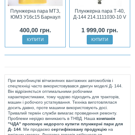
Плунжерна пара МТЗ,
Плунжерна пара Т-40,
ЮМЗ У16с15 Барнаул
Д-144 214.1111030-10 V
400,00 грн.
1 999,00 грн.
КУПИТИ
КУПИТИ
При виробництві вітчизняних вантажних автомобілів і
спецтехніці часто використовувався двигун моделі Д- 144.
Він відрізняється оптимальними робочими
характеристиками, тому чудово підходить для тракторів,
машин і робочого устаткування. Техніка виготовлялася
досить давно, проте машини використовують досі.
Тривалий термін служби вимагає проведення ремонту.
Проблеми нерідко виникають в ТНВД. Наша
компанія
"ЧДА" пропонує недорого купити
плунжерні пари для
Д- 144
. Ми продаємо
сертифіковану продукцію
на
вигідних умовах. Доставка товарів здійснюється