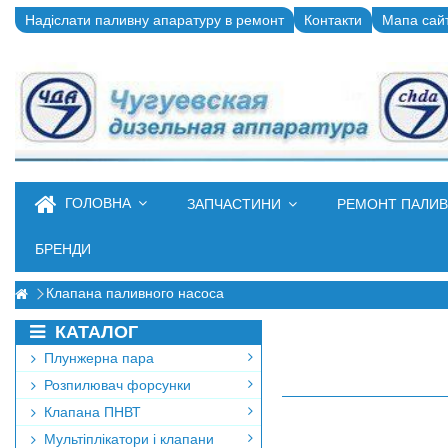
Надіслати паливну апаратуру в ремонт
Контакти
Мапа сай
ГОЛОВНА
ЗАПЧАСТИНИ
РЕМОНТ ПАЛИ
БРЕНДИ
Клапана паливного насоса
КАТАЛОГ
Плунжерна пара
Розпилювач форсунки
Клапана ПНВТ
Мультіплікатори і клапани