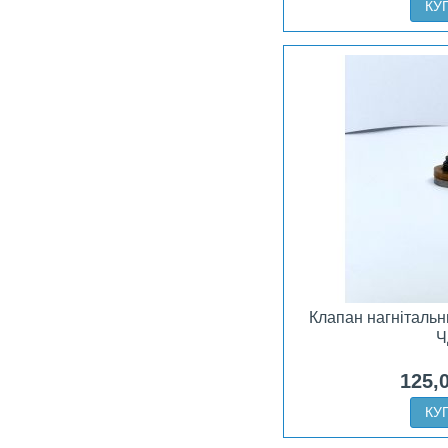
КУ
Клапан нагніталь
Ч
125,
КУ