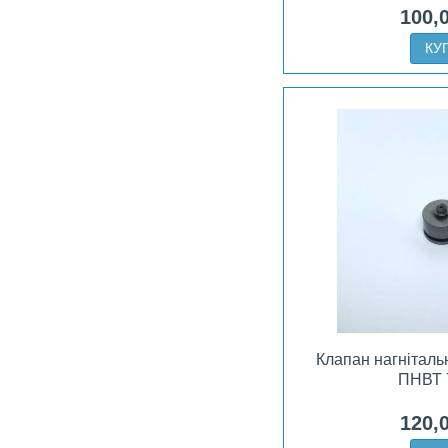
100,
КУ
Клапан нагніталь
ПНВТ 
120,