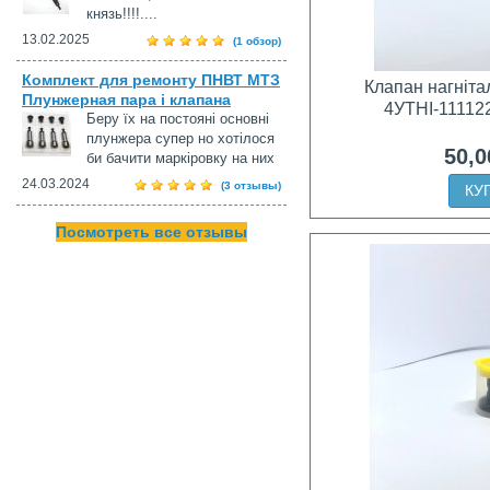
князь!!!!....
13.02.2025
(1 обзор)
Комплект для ремонту ПНВТ МТЗ
Клапан нагніт
Плунжерная пара і клапана
4УТНІ-11112
Беру їх на постояні основні
плунжера супер но хотілося
50,0
би бачити маркіровку на них
24.03.2024
(3 отзывы)
КУ
Посмотреть все отзывы