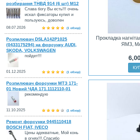
розбирання ТНВД 914 (6 шт) М12
Слава богу Вы есть!!! очень
искал фиксаторы купил и
пользуюсь, доволен
08.07.2026
(1 обзор)
Прокладка нагніта
Розпилювач DSLA142P1025
ЯМЗ, М
(0433175294) на форсунку AUDI,
SKODA, VOLKSWAGEN
пойдет!!!
6,0
КУ
01.12.2025
(1 обзор)
Розпилювач форсунки МТЗ 171-
01 Новий ЧДА 171.1112110-01
рекомендую
11.10.2025
(1 обзор)
Ремонт форсунки 0445110418
BOSCH FIAT, IVECO
Цены адекватные, Мой конь
в огнях!!!,Спасибо