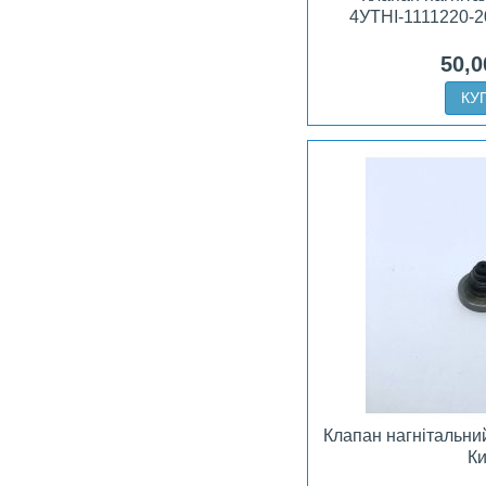
4УТНІ-1111220-2
50,0
КУ
Клапан нагнітальни
К