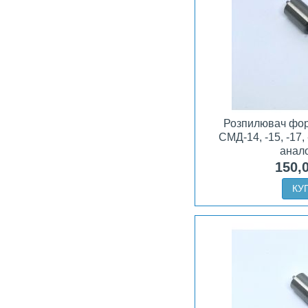
Розпилювач фор
СМД-14, -15, -17,
анал
150,
КУ