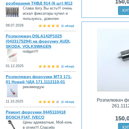
150,
розбирання ТНВД 914 (6 шт) М12
Слава богу Вы есть!!! очень
КУ
искал фиксаторы купил и
пользуюсь, доволен
08.07.2026
(1 обзор)
Розпилювач DSLA142P1025
(0433175294) на форсунку AUDI,
SKODA, VOLKSWAGEN
пойдет!!!
01.12.2025
(1 обзор)
Розпилювач форсунки МТЗ 171-
01 Новий ЧДА 171.1112110-01
рекомендую
Розпилювач ф
11.10.2025
(1 обзор)
261.111
Ремонт форсунки 0445110418
BOSCH FIAT, IVECO
150,
Цены адекватные, Мой конь
КУ
в огнях!!!,Спасибо