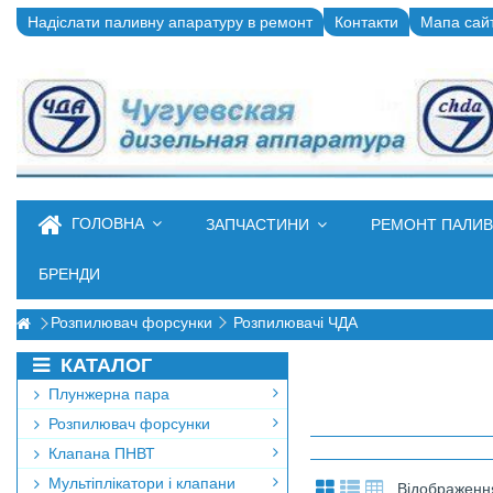
Надіслати паливну апаратуру в ремонт
Контакти
Мапа сай
ГОЛОВНА
ЗАПЧАСТИНИ
РЕМОНТ ПАЛИ
БРЕНДИ
Розпилювач форсунки
Розпилювачі ЧДА
КАТАЛОГ
Плунжерна пара
Розпилювач форсунки
Клапана ПНВТ
Мультіплікатори і клапани
Відображення