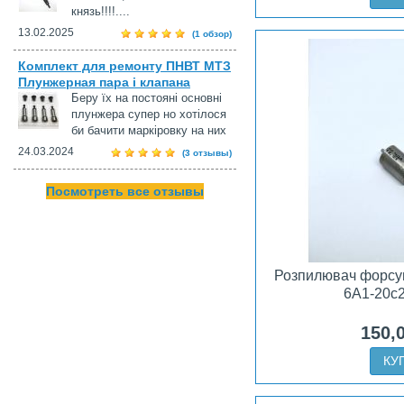
князь!!!!....
13.02.2025
(1 обзор)
Комплект для ремонту ПНВТ МТЗ
Плунжерная пара і клапана
Беру їх на постояні основні
плунжера супер но хотілося
би бачити маркіровку на них
24.03.2024
(3 отзывы)
Посмотреть все отзывы
Розпилювач форсу
6А1-20с
150,
КУ