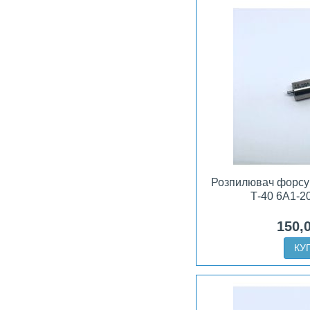
Розпилювач форсун
Т-40 6А1-2
150,
КУ