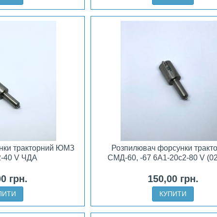
нки тракторний ЮМЗ
Розпилювач форсунки тракт
2-40 V ЧДА
СМД-60, -67 6А1-20с2-80 V (0
00 грн.
150,00 грн.
ПИТИ
КУПИТИ