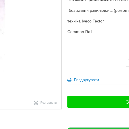
-без заміни рзпилювача (ремонт
техніка Iveco Tector
Common Rail.
Роздрукувати
З
Розгорнути