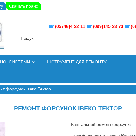
ту
Скачать прайс
☎
(05746)4-22-11
☎
(099)145-23-73
☎
(0
ВНОЇ СИСТЕМИ
ІНСТРУМЕНТ ДЛЯ РЕМОНТУ
нт форсунок Івеко Тектор
РЕМОНТ ФОРСУНОК ІВЕКО ТЕКТОР
Капітальний ремонт форсунки:
-с заміною розпилювача Bosch в