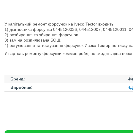
У капітальний ремонт форсунок на Iveco Tector входить:
1) діагностика форсунки 0445120036,
044512007,
0445120011,
0
2) розбирання та збирання форсунок
3) заміна розпилювача БОШ.
4) регулювання та тестування форсунок Ивеко Тектор по тиску на 
У вартість ремонту форсунки коммон рейл, не входить ціна нового
Бренд:
Чу
Виробник:
ЧД