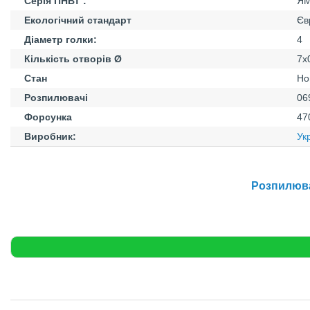
Серія ПНВТ :
Я
Екологічний стандарт
Єв
Діаметр голки:
4
Кількість отворів Ø
7х
Стан
Но
Розпилювачі
06
Форсунка
47
Виробник:
Ук
Розпилюва