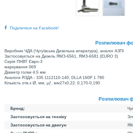
Поділитися на Facebook!
Розпилювач фор
Виробник ЧДА (Чугуївська Дизельна апаратура), аналог АЗПІ
Застосовується нa Дизель ЯМЗ-6561, ЯМЗ-6581 (EURO 3)
Серія ПНВТ Євро-3
маркування 069
Діаметр голки 4,5 мм
Аналоги ЯЗДА - 335.1112110-140; DLLA 160P 1 780
Кількість отв.х Ø, мм; μƒ, мм27х0,22; 0,170-0,190
Розпилювач фо
Бренд:
Чу
Застосовується на техніку
Зі
Застосовується на двигун
ЯМ