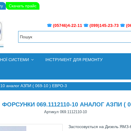
ту
Скачать прайс
☎
(05746)4-22-11
☎
(099)145-23-73
☎
(0
ВНОЇ СИСТЕМИ
ІНСТРУМЕНТ ДЛЯ РЕМОНТУ
10 аналог АЗПИ ( 069-10 ) ЕВРО-3
ОРСУНКИ 069.1112110-10 АНАЛОГ АЗПИ ( 06
Артикул
069.1112110-10
Застосовується нa Дизель ЯМЗ-