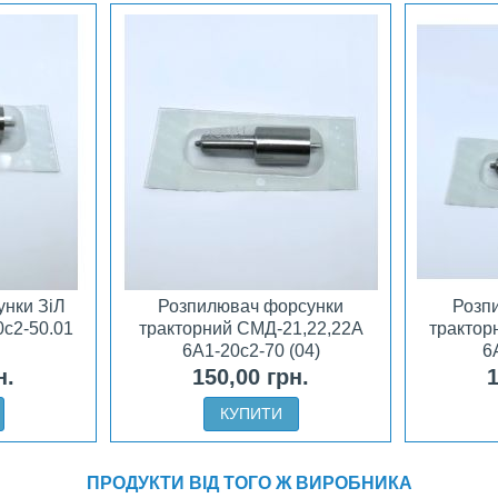
нки ЗіЛ
Розпилювач форсунки
Розп
0с2-50.01
тракторний СМД-21,22,22А
тракторн
6А1-20с2-70 (04)
6
н.
150,00 грн.
1
КУПИТИ
ПРОДУКТИ ВІД ТОГО Ж ВИРОБНИКА