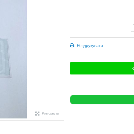
Роздрукувати
З
Розгорнути