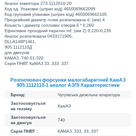
Аналог інжектора 273.1112010-20
Код од. Упаковки (штрих код) 4650069662099
Код груповий упаковки (штрих код) 4650069662105
Прецизійний діаметр голки розпилювача d, (мм) 4
Кількість і діаметр соплових отворів 6 * 0,260
Ефективне прохідний перетин mf, (мм 2) 0,220-0,235
Аналог розпилювача 0433171905,
DLLA148P1461,
905.1112110Д
для двигунів
КАМАЗ -740.51-320
Серія ПНВТ КаМАЗ 33..333..337
Розпилювач форсунки малогабаритний КамАЗ
905.1112110-1 аналог АЗПІ Характеристики
Бренд:
Чугуївська дизельна апаратура
Застосовується
КамАЗ
на техніку
Застосовується
740
на двигун
Серія ПНВТ :
КАМАЗ, 333, 33, 337