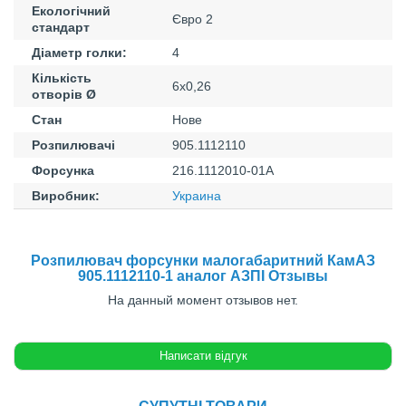
Екологічний
Євро 2
стандарт
Діаметр голки:
4
Кількість
6х0,26
отворів Ø
Стан
Нове
Розпилювачі
905.1112110
Форсунка
216.1112010-01А
Виробник:
Украина
Розпилювач форсунки малогабаритний КамАЗ
905.1112110-1 аналог АЗПІ Отзывы
На данный момент отзывов нет.