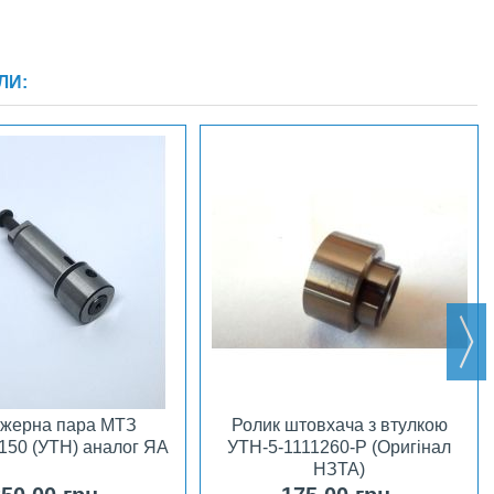
ЛИ:
жерна пара МТЗ
Ролик штовхача з втулкою
150 (УТН) аналог ЯА
УТН-5-1111260-Р (Оригінал
НЗТА)