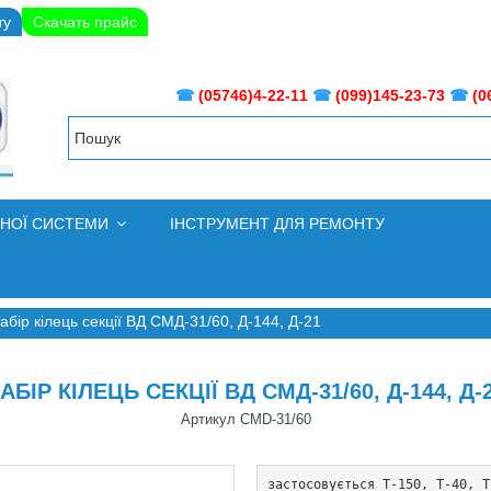
ту
Скачать прайс
☎
(05746)4-22-11
☎
(099)145-23-73
☎
(0
ВНОЇ СИСТЕМИ
ІНСТРУМЕНТ ДЛЯ РЕМОНТУ
абір кілець секції ВД СМД-31/60, Д-144, Д-21
АБІР КІЛЕЦЬ СЕКЦІЇ ВД СМД-31/60, Д-144, Д-
Артикул
СМD-31/60
застосовується Т-150, Т-40, Т