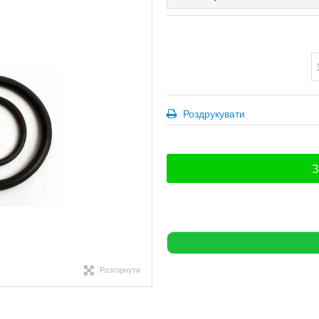
Роздрукувати
З
Розгорнути