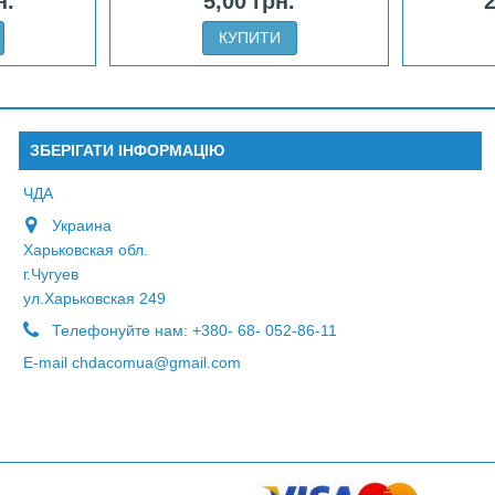
н.
5,00 грн.
2
КУПИТИ
ЗБЕРІГАТИ ІНФОРМАЦІЮ
ЧДА
Украина
Харьковская обл.
г.Чугуев
ул.Харьковская 249
Телефонуйте нам:
+380- 68- 052-86-11
E-maіl
chdacomua@gmail.com