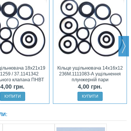
щільнювача 18х21х19
Кільце ущільнювача 14х16х12
1259 / 37.1141342
236М.1111083-А ущільнення
льного клапана ПНВТ
плунжерній пари
КамАЗ
4,00 грн.
4,00 грн.
КУПИТИ
КУПИТИ
ЛИ: