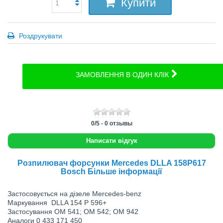
Купити
Роздрукувати
ЗАМОВЛЕННЯ В ОДИН КЛІК
0
/
5
-
0
отзывы
Написати відгук
Розпилювач форсунки Mercedes DLLA 158P617
Bosch Більше інформації
Застосовується нa дізeлe Mercedes-benz
Маркування DLLA 154 P 596+
Застосування OM 541; OM 542; OM 942
Аналоги 0 433 171 450