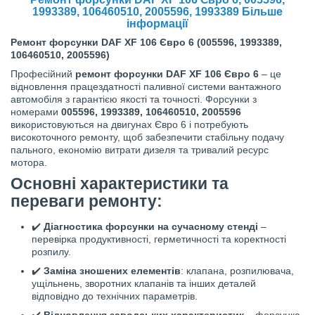
1993389, 106460510, 2005596, 1993389 Більше
інформації
Ремонт форсунки DAF XF 106 Євро 6 (005596, 1993389,
106460510, 2005596)
Професійний
ремонт форсунки DAF XF 106 Євро 6
– це
відновлення працездатності паливної системи вантажного
автомобіля з гарантією якості та точності. Форсунки з
номерами
005596, 1993389, 106460510, 2005596
використовуються на двигунах Євро 6 і потребують
високоточного ремонту, щоб забезпечити стабільну подачу
пального, економію витрати дизеля та тривалий ресурс
мотора.
Основні характеристики та
переваги ремонту:
✔️
Діагностика форсунки на сучасному стенді
–
перевірка продуктивності, герметичності та коректності
розпилу.
✔️
Заміна зношених елементів
: клапана, розпилювача,
ущільнень, зворотних клапанів та інших деталей
відповідно до технічних параметрів.
✔️
Відновлення заводських характеристик
– форсунка