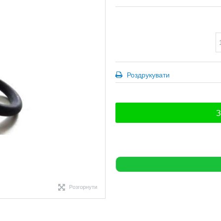
Роздрукувати
З
Розгорнути