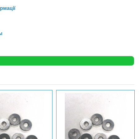
ормації
ы