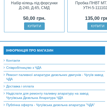
Набір кілець під форсунки
Пробка ПНВТ МТ
Д-240, Д-65, СМД
УТН-5-11110
50,00 грн.
135,00 гр
КУПИТИ
КУПИТИ
ІНФОРМАЦІЯ ПРО МАГАЗИН
Контакти
Співробітництво з ЧДА
Ремонт паливної апаратури дизельних двигунів - Чугуїв завод
ЧДА
Доставка і оплата
Надіслати для ремонту паливну апаратуру на завод
Чугуївська Дизельна Апаратура ЧДА
Публічна оферта - Чугуївська дизельна апаратура "ЧДА"