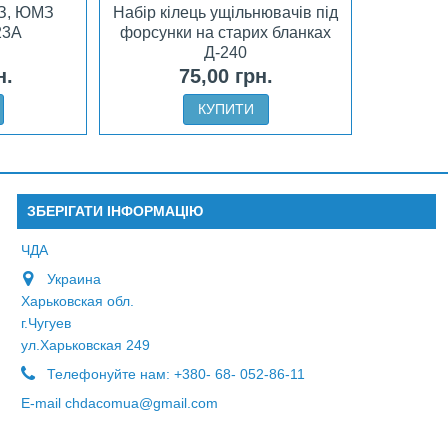
З, ЮМЗ
Набір кілець ущільнювачів під
23А
форсунки на старих бланках
Д-240
н.
75,00 грн.
КУПИТИ
ЗБЕРІГАТИ ІНФОРМАЦІЮ
ЧДА
Украина
Харьковская обл.
г.Чугуев
ул.Харьковская 249
Телефонуйте нам:
+380- 68- 052-86-11
E-maіl
chdacomua@gmail.com