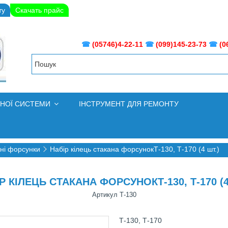
ту
Скачать прайс
☎
(05746)4-22-11
☎
(099)145-23-73
☎
(0
ВНОЇ СИСТЕМИ
ІНСТРУМЕНТ ДЛЯ РЕМОНТУ
ні форсунки
Набір кілець стакана форсунокТ-130, Т-170 (4 шт.)
Р КІЛЕЦЬ СТАКАНА ФОРСУНОКТ-130, Т-170 (4
Артикул
Т-130
Т-130, Т-170