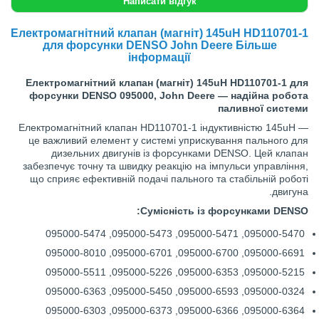
Написати відгук
Електромагнітний клапан (магніт) 145uH HD110701-1
для форсунки DENSO John Deere Більше
інформації
Електромагнітний клапан (магніт) 145uH HD110701-1 для
форсунки DENSO 095000, John Deere — надійна робота
паливної системи
Електромагнітний клапан HD110701-1 індуктивністю 145uH —
це важливий елемент у системі уприскування пального для
дизельних двигунів із форсунками DENSO. Цей клапан
забезпечує точну та швидку реакцію на імпульси управління,
що сприяє ефективній подачі пального та стабільній роботі
двигуна.
Сумісність із форсунками DENSO:
095000-5470, 095000-5471, 095000-5473, 095000-5474
095000-6691, 095000-6700, 095000-6701, 095000-8010
095000-5215, 095000-6353, 095000-5226, 095000-5511
095000-0324, 095000-6593, 095000-5450, 095000-6363
095000-6364, 095000-6366, 095000-6373, 095000-6303