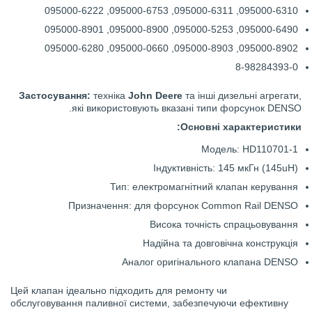
095000-6310, 095000-6311, 095000-6753, 095000-6222
095000-6490, 095000-5253, 095000-8900, 095000-8901
095000-8902, 095000-8903, 095000-0660, 095000-6280
8-98284393-0
Застосування:
техніка
John Deere
та інші дизельні агрегати,
які використовують вказані типи форсунок DENSO.
Основні характеристики:
Модель: HD110701-1
Індуктивність: 145 мкГн (145uH)
Тип: електромагнітний клапан керування
Призначення: для форсунок Common Rail DENSO
Висока точність спрацьовування
Надійна та довговічна конструкція
Аналог оригінального клапана DENSO
Цей клапан ідеально підходить для ремонту чи
обслуговування паливної системи, забезпечуючи ефективну