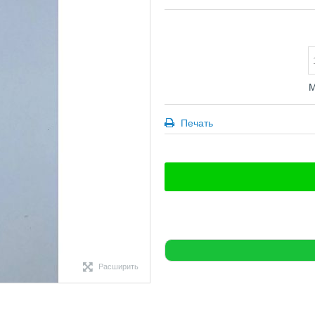
М
Печать
Расширить