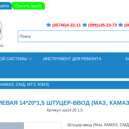
сайта
Скачать прайс
☎
(05746)4-22-11
☎
(099)145-23-73
☎
(0
НОЙ СИСТЕМЫ
ИНСТРУМЕНТ ДЛЯ РЕМОНТА
К
, КАМАЗ, СМД, МТЗ, ЮМЗ)
АЯ 14*20*1,5 ШТУЦЕР-ВВОД (МАЗ, КАМАЗ
Артикул
ша14.20.1,5
Штуцер-ввод (Маз, КАМАЗ, СМД