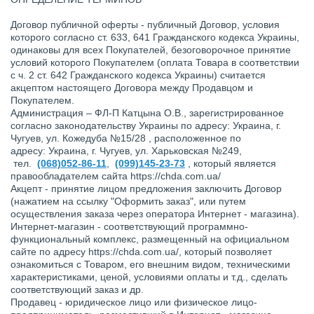
Договор публичной оферты
- публичный Договор, условия
которого согласно ст. 633, 641 Гражданского кодекса Украины,
одинаковы для всех Покупателей, безоговорочное принятие
условий которого Покупателем (оплата Товара в соответствии
с ч. 2 ст. 642 Гражданского кодекса Украины) считается
акцептом настоящего Договора между Продавцом и
Покупателем.
Администрация
– ФЛ-П Катцына О.В., зарегистрированное
согласно законодательству Украины по адресу: Украина, г.
Чугуев, ул. Кожедуба №15/28 , расположенное по
адресу:
Украина, г. Чугуев, ул. Харьковская
№249,
т
ел
.
(068)052-86-11
,
(099)145-23-73
, который является
правообладателем сайта
https://chda.com.ua/
Акцепт
- принятие лицом предложения заключить Договор
(нажатием на ссылку "Оформить заказ", или путем
осуществления заказа через оператора Интернет - магазина).
Интернет-магазин
- соответствующий программно-
функциональный комплекс, размещенный на официальном
сайте по адресу
https://chda.com.ua/
, который позволяет
ознакомиться с Товаром, его внешним видом, техническими
характеристиками, ценой, условиями оплаты и т.д., сделать
соответствующий заказ и др.
Продавец
- юридическое лицо или физическое лицо-