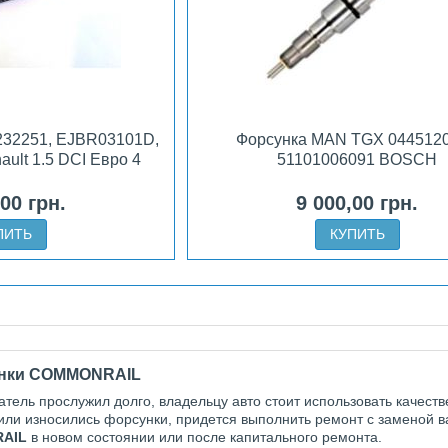
8232251, EJBR03101D,
Форсунка MAN TGX 044512
ult 1.5 DCI Евро 4
51101006091 BOSCH
,00 грн.
9 000,00 грн.
ПИТЬ
КУПИТЬ
нки
COMMON
RAIL
тель прослужил долго, владельцу авто стоит использовать качест
или износились форсунки, придется выполнить ремонт с заменой 
RAIL
в новом состоянии или после капитального ремонта.