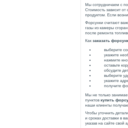
Мы сотрудничаем с по
Стоимость зависит от 
продуктом. Если возни
Форсунки считают важ
газы из камеры сгора
после ремонта топлив
Как
заказать форсун
выберите со
укажите нео
нажмите кноп
оставьте кор
обсудите де
выберите уд
укажите адре
получите фо
Мы не только занимае
пунктов
купить форс
наши клиенты получают
Чтобы уточнить детали
и сроках доставки в 
указав на сайте свой 