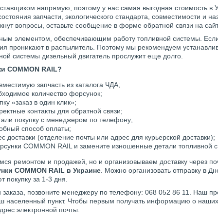
ставщиком напрямую, поэтому у нас самая выгодная стоимость в 
состояния запчасти, экологического стандарта, совместимости и н
кнут вопросы, оставьте сообщение в форме обратной связи на сайт
ным элементом, обеспечивающим работу топливной системы. Если 
ния проникают в распылитель. Поэтому мы рекомендуем устанавлив
ной системы дизельный двигатель прослужит еще долго.
ки
COMMON RAIL?
вместимую запчасть из каталога ЧДА;
бходимое количество форсунок;
ку «заказ в один клик»;
ректные контакты для обратной связи;
тали покупку с менеджером по телефону;
обный способ оплаты;
с доставки (отделение почты или адрес для курьерской доставки);
рсунки COMMON RAIL и замените изношенные детали топливной с
мся ремонтом и продажей, но и организовываем доставку через п
унки COMMON RAIL в Украине
. Можно организовать отправку в Дн
 покупку за 1-3 дня.
 заказа, позвоните менеджеру по телефону: 068 052 86 11. Наш пр
ваш населенный пункт. Чтобы первым получать информацию о наших
адрес электронной почты.