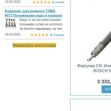
13.02.2025
(1 отзыв)
Комплект для ремонта ТНВД
МТЗ Плунжерная пара и клапана
Беру їх на постояні основні
плунжера супер но хотілося
би бачити маркіровку на них
24.03.2024
(3 отзывы)
Посмотреть все отзывы
Форсунка CR, Ин
BOSCH 0
3 333
КУ