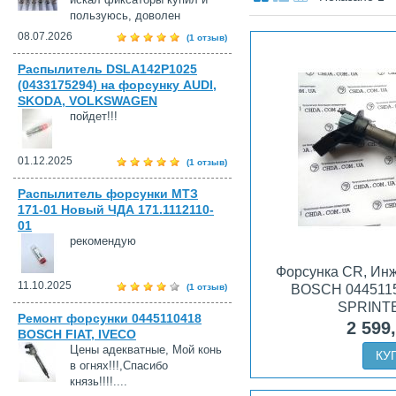
пользуюсь, доволен
08.07.2026
(1 отзыв)
Распылитель DSLA142P1025
(0433175294) на форсунку AUDI,
SKODA, VOLKSWAGEN
пойдет!!!
01.12.2025
(1 отзыв)
Распылитель форсунки МТЗ
171-01 Новый ЧДА 171.1112110-
01
рекомендую
Форсунка CR, Ин
11.10.2025
(1 отзыв)
BOSCH 04451
SPRINTE
Ремонт форсунки 0445110418
2 599
BOSCH FIAT, IVECO
Цены адекватные, Мой конь
КУ
в огнях!!!,Спасибо
князь!!!!....