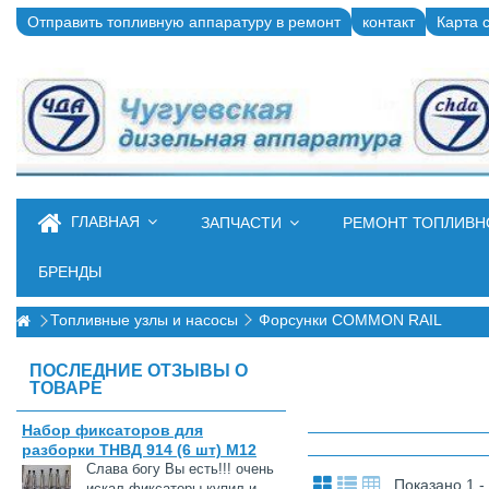
Отправить топливную аппаратуру в ремонт
контакт
Карта 
ГЛАВНАЯ
ЗАПЧАСТИ
РЕМОНТ ТОПЛИВ
БРЕНДЫ
Топливные узлы и насосы
Форсунки COMMON RAIL
ПОСЛЕДНИЕ ОТЗЫВЫ О
ТОВАРЕ
Набор фиксаторов для
разборки ТНВД 914 (6 шт) М12
Слава богу Вы есть!!! очень
Показано 1 -
искал фиксаторы купил и