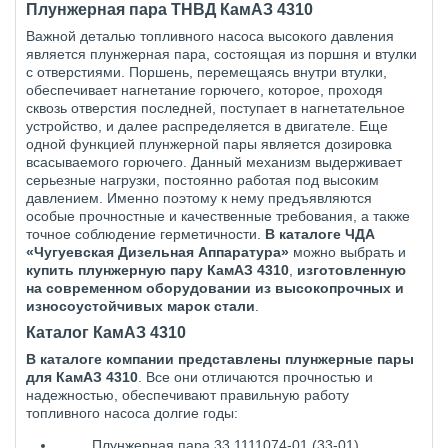
Плунжерная пара ТНВД КамАЗ 4310
Важной деталью топливного насоса высокого давления
является плунжерная пара, состоящая из поршня и втулки
с отверстиями. Поршень, перемещаясь внутри втулки,
обеспечивает нагнетание горючего, которое, проходя
сквозь отверстия последней, поступает в нагнетательное
устройство, и далее распределяется в двигателе. Еще
одной функцией плунжерной пары является дозировка
всасываемого горючего. Данный механизм выдерживает
серьезные нагрузки, постоянно работая под высоким
давлением. Именно поэтому к нему предъявляются
особые прочностные и качественные требования, а также
точное соблюдение герметичности.
В каталоге ЧДА
«Чугуевская Дизельная Аппаратура»
можно выбрать и
купить плунжерную пару КамАЗ 4310
,
изготовленную
на современном оборудовании из высокопрочных и
износоустойчивых марок стали
.
Каталог КамАЗ 4310
В каталоге компании представлены плунжерные пары
для КамАЗ 4310
. Все они отличаются прочностью и
надежностью, обеспечивают правильную работу
топливного насоса долгие годы:
Плунжерная пара 33.1111074-01 (33-01)