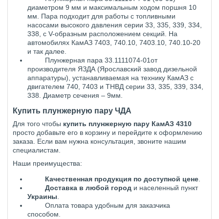
диаметром 9 мм и максимальным ходом поршня 10
мм. Пара подходит для работы с топливными
насосами высокого давления серии 33, 335, 339, 334,
338, с V-образным расположением секций. На
автомобилях КамАЗ 7403, 740.10, 7403.10, 740.10-20
и так далее.
Плунжерная пара 33.1111074-01от
производителя ЯЗДА (Ярославский завод дизельной
аппаратуры), устанавливаемая на технику КамАЗ с
двигателем 740, 7403 и ТНВД серии 33, 335, 339, 334,
338. Диаметр сечения – 9мм.
Купить плунжерную пару ЧДА
Для того чтобы
купить плунжерную пару КамАЗ 4310
просто добавьте его в корзину и перейдите к оформлению
заказа. Если вам нужна консультация, звоните нашим
специалистам.
Наши преимущества:
Качественная продукция по доступной цене
.
Доставка в любой город
и населенный пункт
Украины
.
Оплата товара удобным для заказчика
способом.