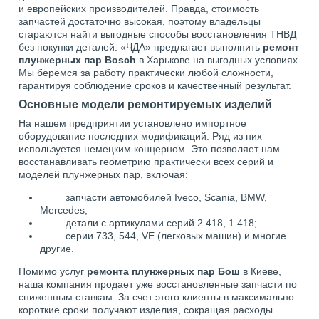
и европейских производителей. Правда, стоимость
запчастей достаточно высокая, поэтому владельцы
стараются найти выгодные способы восстановления ТНВД
без покупки деталей. «ЧДА» предлагает выполнить
ремонт
плунжерных пар
Bosch
в Харькове на выгодных условиях.
Мы беремся за работу практически любой сложности,
гарантируя соблюдение сроков и качественный результат.
Основные модели ремонтируемых изделий
На нашем предприятии установлено импортное
оборудование последних модификаций. Ряд из них
используется немецким концерном. Это позволяет нам
восстанавливать геометрию практически всех серий и
моделей плунжерных пар, включая:
запчасти автомобилей
Iveco
,
Scania
,
BMW
,
Mercedes
;
детали с артикулами серий 2 418, 1 418;
серии 733, 544,
VE
(легковых машин) и многие
другие.
Помимо услуг
ремонта плунжерных пар Бош
в Киеве,
наша компания продает уже восстановленные запчасти по
сниженным ставкам. За счет этого клиенты в максимально
короткие сроки получают изделия, сокращая расходы.