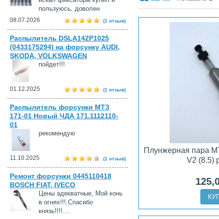
пользуюсь, доволен
08.07.2026
(1 отзыв)
Распылитель DSLA142P1025
(0433175294) на форсунку AUDI,
SKODA, VOLKSWAGEN
пойдет!!!
01.12.2025
(1 отзыв)
Распылитель форсунки МТЗ
171-01 Новый ЧДА 171.1112110-
01
рекомендую
Плунжерная пара М
11.10.2025
(1 отзыв)
V2 (8.5)
Ремонт форсунки 0445110418
125,
BOSCH FIAT, IVECO
Цены адекватные, Мой конь
КУ
в огнях!!!,Спасибо
князь!!!!....