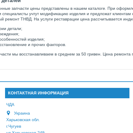
 деталей
нные запчасти цены представлены в нашем каталоге. При оформл
 специалисты учтут модификацию изделия и предложат клиентам 
ый ремонт ТНВД. На услуги реставрации цена рассчитывается инди
рии детали;
реждения;
особенностей изделия;
осстановление и прочих факторов.
части мы восстанавливаем в среднем за 50 гривен. Цена ремонта
КОНТАКТНАЯ ИНФОРМАЦИЯ
ЧДА
Украина
Харьковская обл.
г.Чугуев
ул.Харьковская 249