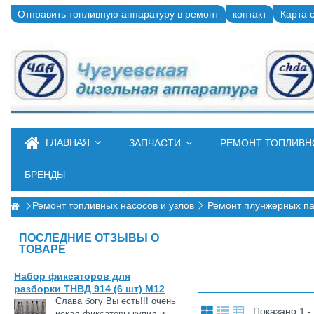
Отправить топливную аппаратуру в ремонт
контакт
Карта 
ГЛАВНАЯ
ЗАПЧАСТИ
РЕМОНТ ТОПЛИВ
БРЕНДЫ
Ремонт топливных насосов и узлов
Ремонт плунжерных п
ПОСЛЕДНИЕ ОТЗЫВЫ О
ТОВАРЕ
Набор фиксаторов для
разборки ТНВД 914 (6 шт) М12
Слава богу Вы есть!!! очень
Показано 1 -
искал фиксаторы купил и