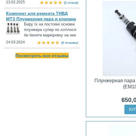
13.02.2025
(1 отзыв)
Комплект для ремонта ТНВД
МТЗ Плунжерная пара и клапана
Беру їх на постояні основні
плунжера супер но хотілося
би бачити маркіровку на них
24.03.2024
(3 отзывы)
Посмотреть все отзывы
Плунжерная пара
(EM1
650,
КУ