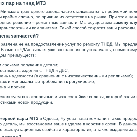
х пар на тнвд МТЗ
 Минского тракторного завода часто сталкиваются с проблемой по
 крайне сложно, по причине их отсутствия на рынке. При этом це
годное решение – ремонтные запчасти. Мы осуществим
замену пл
транспортными компаниями. Такой способ сократит ваши расходы,
мена запчастей?
равлена не на предоставление услуг по ремонту ТНВД. Мы предл
Взамен «ЧДА» вышлет уже восстановленную запчасть, совместиму
дом преимуществ:
 сроками получения детали;
естимость изделия с ТНВД и ДВС;
пень надежности (в сравнении с низкокачественными репликами);
таж и минимальные требования к регулировке;
ена и прочее.
спользуем высокопрочные и износостойкие сплавы, который значит
истиками новой продукции.
нжерной пары МТЗ
в Одессе, Чугуеве наша компания также предос
ю деталь, мы восстановим ваше изделие в короткие сроки. В данн
 эксплуатационных свойств и характеристик, а также выдадим заво