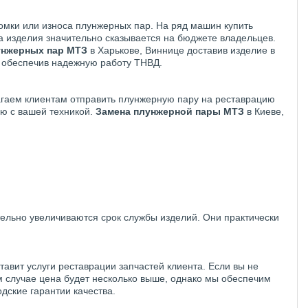
ломки или износа плунжерных пар. На ряд машин купить
на изделия значительно сказывается на бюджете владельцев.
унжерных пар МТЗ
в Харькове, Виннице доставив изделие в
 обеспечив надежную работу ТНВД.
агаем клиентам отправить плунжерную пару на реставрацию
ю с вашей техникой.
Замена плунжерной пары МТЗ
в Киеве,
ельно увеличиваются срок службы изделий. Они практически
тавит услуги реставрации запчастей клиента. Если вы не
ом случае цена будет несколько выше, однако мы обеспечим
дские гарантии качества.