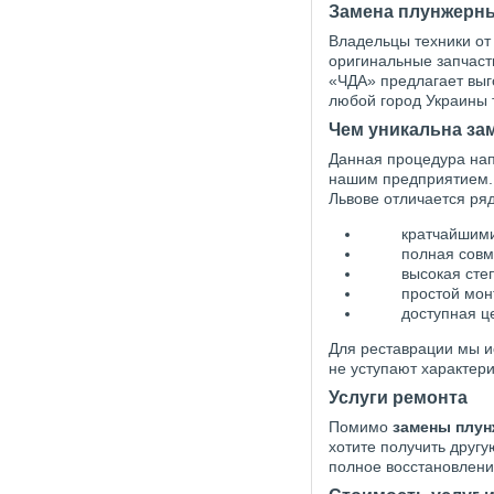
Замена плунжерны
Владельцы техники от
оригинальные запчасти
«ЧДА» предлагает вы
любой город Украины 
Чем уникальна за
Данная процедура нап
нашим предприятием. 
Львове отличается ря
кратчайшими
полная совм
высокая сте
простой мон
доступная ц
Для реставрации мы и
не уступают характер
Услуги ремонта
Помимо
замены плу
хотите получить другу
полное восстановление