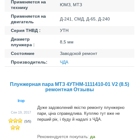
Применяется на
ЮМЗ, МТЗ
технику
Применяется на
Д-241, СМД, Д-65, Д-240
двигатель
Серия ТНВД :
УТН
Диаметр
8,5 мм
плунжера :
Состояние
Заводской ремонт
Производитель:
ЧДА
Плунжерная пара МТЗ 4УТНМ-1111410-01 V2 (8.5)
ремонтная Отзывы
Ігор
Дуже задоволений якістю ремонту плунжерно
Сен 19, 2017
пари, ціна справедлива. Купляю тут вже не
перший рік, і буду й надалі з ЧДА.
(
5
/
5
)
Рекомендуется покупать:
да