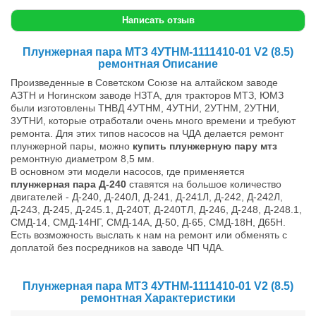
Написать отзыв
Плунжерная пара МТЗ 4УТНМ-1111410-01 V2 (8.5)
ремонтная Описание
Произведенные в Советском Союзе на алтайском заводе
АЗТН и Ногинском заводе НЗТА, для тракторов МТЗ, ЮМЗ
были изготовлены ТНВД 4УТНМ, 4УТНИ, 2УТНМ, 2УТНИ,
3УТНИ, которые отработали очень много времени и требуют
ремонта. Для этих типов насосов на ЧДА делается ремонт
плунжерной пары, можно
купить плунжерную пару мтз
ремонтную диаметром 8,5 мм.
В основном эти модели насосов, где применяется
плунжерная пара Д-240
ставятся на большое количество
двигателей - Д-240, Д-240Л, Д-241, Д-241Л, Д-242, Д-242Л,
Д-243, Д-245, Д-245.1, Д-240Т, Д-240ТЛ, Д-246, Д-248, Д-248.1,
СМД-14, СМД-14НГ, СМД-14А, Д-50, Д-65, СМД-18Н, Д65Н.
Есть возможность выслать к нам на ремонт или обменять с
доплатой без посредников на заводе ЧП ЧДА.
Плунжерная пара МТЗ 4УТНМ-1111410-01 V2 (8.5)
ремонтная Характеристики