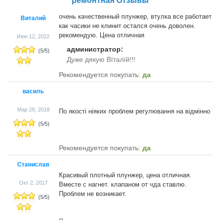
ремонтная Отзывы
очень качественный плунжер, втулка все работает
Виталий
как часики не клинит остался очень доволен.
рекомендую. Цена отличная
Июн 12, 2022
администратор:
(
5
/
5
)
Дуже дякую Вїталїй!!!
Рекомендуется покупать:
да
василь
Мар 28, 2018
По якості ніяких проблем регулювання на відмінно
(
5
/
5
)
Рекомендуется покупать:
да
Станислав
Красивый плотный плунжер, цена отличная.
Окт 2, 2017
Вместе с нагнет. клапаном от чда ставлю.
Проблем не возникает.
(
5
/
5
)