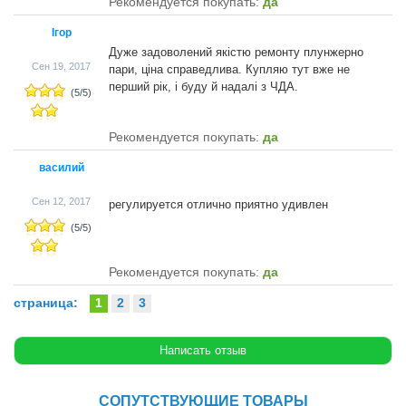
Рекомендуется покупать:
да
Ігор
Дуже задоволений якістю ремонту плунжерно
Сен 19, 2017
пари, ціна справедлива. Купляю тут вже не
перший рік, і буду й надалі з ЧДА.
(
5
/
5
)
Рекомендуется покупать:
да
василий
Сен 12, 2017
регулируется отлично приятно удивлен
(
5
/
5
)
Рекомендуется покупать:
да
страница:
1
2
3
СОПУТСТВУЮЩИЕ ТОВАРЫ