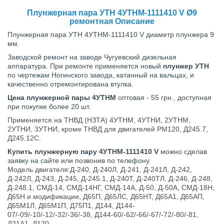
Плунжерная пара УТН 4УТНМ-1111410 V Ø9
ремонтная Описание
Плунжерная пара УТН 4УТНМ-1111410 V диаметр плунжера 9
мм.
Заводской ремонт на заводе Чугуевский дизельная
аппаратура. При ремонте применяется новый
плунжер УТН
по чертежам Ногинского завода, катанный на вальцах, и
качественно отремонтирована втулка.
Цена плунжерной пары 4УТНМ
оптовая - 55 грн., доступная
при покупке более 20 шт.
Применяется на ТНВД (НЗТА) 4УТНМ, 4УТНИ, 2УТНМ,
2УТНИ, 3УТНИ, кроме ТНВД для двигателей РМ120, Д245.7,
Д245.12С.
Купить плунжерную пару 4УТНМ-1111410 V
можно сделав
заявку на сайте или позвонив по телефону.
Модель двигателя:Д-240, Д-240Л, Д-241, Д-241Л, Д-242,
Д-242Л, Д-243, Д-245, Д-245.1, Д-240Т, Д-240ТЛ, Д-246, Д-248,
Д-248.1, СМД-14, СМД-14НГ, СМД-14А, Д-50, Д-50А, СМД-18Н,
Д65Н и модификации, Д65П, Д65ЛС, Д65НТ, Д65А1, Д65АП,
Д65М1Л, Д65М1П, Д75П1, Д144, Д144-
07/-09/-10/-12/-32/-36/-38, Д144-60/-62/-66/-67/-72/-80/-81,
Д21А1, Д120.