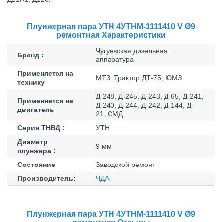
Плунжерная пара УТН 4УТНМ-1111410 V Ø9
ремонтная Характеристики
Чугуевская дизельная
Бренд :
аппаратура
Применяется на
МТЗ, Трактор ДТ-75, ЮМЗ
технику
Д-248, Д-245, Д-243, Д-65, Д-241,
Применяется на
Д-240, Д-244, Д-242, Д-144, Д-
двигатель
21, СМД
Серия ТНВД :
УТН
Диаметр
9 мм
плунжера :
Состояние
Заводской ремонт
Производитель:
ЧДА
Плунжерная пара УТН 4УТНМ-1111410 V Ø9