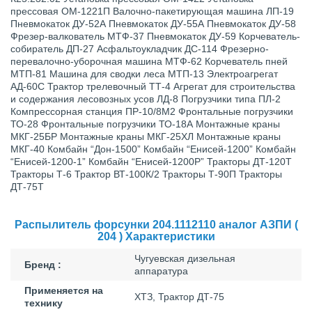
прессовая ОМ-1221П Валочно-пакетирующая машина ЛП-19
Пневмокаток ДУ-52А Пневмокаток ДУ-55А Пневмокаток ДУ-58
Фрезер-валкователь МТФ-37 Пневмокаток ДУ-59 Корчеватель-
собиратель ДП-27 Асфальтоукладчик ДС-114 Фрезерно-
перевалочно-уборочная машина МТФ-62 Корчеватель пней
МТП-81 Машина для сводки леса МТП-13 Электроагрегат
АД-60С Трактор трелевочный ТТ-4 Агрегат для строительства
и содержания лесовозных усов ЛД-8 Погрузчики типа ПЛ-2
Компрессорная станция ПР-10/8М2 Фронтальные погрузчики
ТО-28 Фронтальные погрузчики ТО-18А Монтажные краны
МКГ-25БР Монтажные краны МКГ-25ХЛ Монтажные краны
МКГ-40 Комбайн “Дон-1500” Комбайн “Енисей-1200” Комбайн
“Енисей-1200-1” Комбайн “Енисей-1200Р” Тракторы ДТ-120Т
Тракторы Т-6 Трактор ВТ-100К/2 Тракторы Т-90П Тракторы
ДТ-75Т
Распылитель форсунки 204.1112110 аналог АЗПИ (
204 ) Характеристики
Чугуевская дизельная
Бренд :
аппаратура
Применяется на
ХТЗ, Трактор ДТ-75
технику