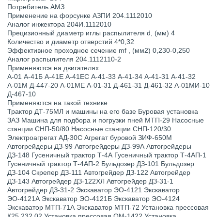
Потребитель АМЗ
Применение на форсунке АЗПИ 204.1112010
Аналог инжектора 204И.1112010
Прецизионный диаметр иглы распылителя d, (мм) 4
Количество и диаметр отверстий 4*0,32
Эффективное проходное сечение mf , (мм2) 0,230-0,250
Аналог распылителя 204.1112110-2
Применяются на двигателях
А-01 А-41Б А-41Е А-41ЕС А-41-33 А-41-34 А-41-31 А-41-32
А-01М Д-447-20 А-01МЕ А-01-31 Д-461-31 Д-461-32 А-01МИ-10
Д-467-10
Применяются на такой технике
Трактор ДТ-75МЛ и машины на его базе Буровая установка
ЗАЗ Машина для подбора и погрузки пней МТП-29 Насосные
станции СНП-50/80 Насосные станции СНП-120/30
Электроагрегат АД-30С Агрегат буровой ЗИФ-650М
Автогрейдеры ДЗ-99 Автогрейдеры ДЗ-99А Автогрейдеры
ДЗ-148 Гусеничный трактор Т-4А Гусеничный трактор Т-4АП-1
Гусеничный трактор Т-4АП-2 Бульдозер ДЗ-101 Бульдозер
ДЗ-104 Скрепер ДЗ-111 Автогрейдер ДЗ-122 Автогрейдер
ДЗ-143 Автогрейдер ДЗ-122ХЛ Автогрейдер ДЗ-31-1
Автогрейдер ДЗ-31-2 Экскаватор ЭО-4121 Экскаватор
ЭО-4121А Экскаватор ЭО-4121Б Экскаватор ЭО-4124
Экскаватор МТП-71А Экскаватор МТП-72 Установка прессовая
К25.232.02 Установка прессовая ОМ-1422 Установка