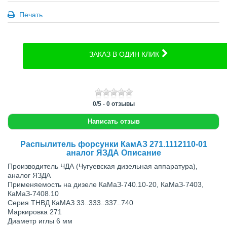
Печать
ЗАКАЗ В ОДИН КЛИК
0
/
5
-
0
отзывы
Написать отзыв
Распылитель форсунки КамАЗ 271.1112110-01
аналог ЯЗДА Описание
Производитель ЧДА (Чугуевская дизельная аппаратура),
аналог ЯЗДА
Примeняeмocть нa дизeлe КaМaЗ-740.10-20, КaМaЗ-7403,
КaМaЗ-7408.10
Серия ТНВД КаМАЗ 33..333..337..740
Маркировка 271
Диаметр иглы 6 мм