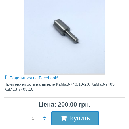
Поделиться на Facebook!
Примeняeмocть нa дизeлe КaМaЗ-740.10-20, КaМaЗ-7403,
КaМaЗ-7408.10
Цена: 200,00 грн.
Купить