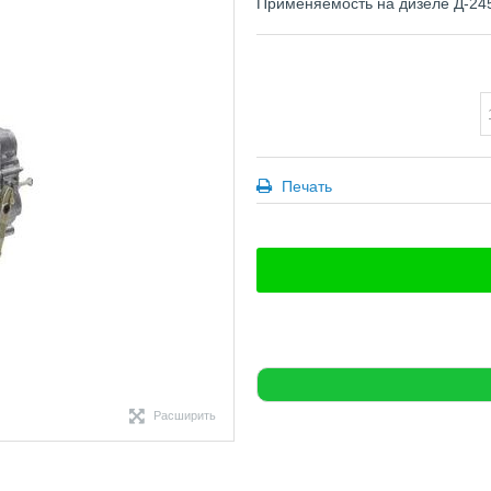
Примeняeмocть нa дизeлe Д-24
Печать
Расширить