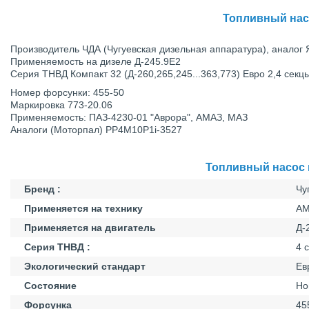
Топливный насо
Производитель ЧДА (Чугуевская дизельная аппаратура), аналог
Примeняeмocть нa дизeлe Д-245.9Е2
Серия ТНВД Компакт 32 (Д-260,265,245...363,773) Евро 2,4 секц
Номер форсунки: 455-50
Маркировка 773-20.06
Применяемость: ПАЗ-4230-01 "Аврора", АМАЗ, МАЗ
Аналоги (Моторпал) PP4M10P1i-3527
Топливный насос в
Бренд :
Чу
Применяется на технику
АМ
Применяется на двигатель
Д-
Серия ТНВД :
4 
Экологический стандарт
Ев
Состояние
Но
Форсунка
45