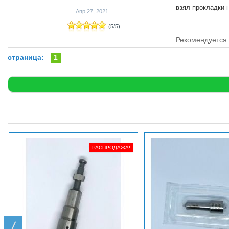
взял прокладки 
Апр 27, 2021
(
5
/
5
)
Рекомендуется 
страница:
1
РАСПРОДАЖА!