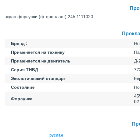
Про
экран форсунки (фторопласт) 245.1111020
Прокла
Бренд :
Но
Применяется на технику
Па
Применяется на двигатель
Д-
Серия ТНВД :
77
Экологический стандарт
Ев
Состояние
Но
45
Форсунка
02
Про
руслан