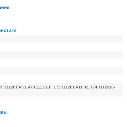
ание
ристики
55.1112010-50, 470.1112010, 172.1112010-11.02, 174.1112010-
зывы