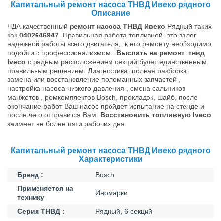
Капитальный ремонт насоса ТНВД Ивеко рядного
Описание
ЧДА качественный
ремонт насоса ТНВД Ивеко
Рядный таких
как
0402646947
. Правильная работа топливной это залог
надежной работы всeго двигателя, к его ремонту необходимо
подойти с профессионализмом.
Выслать на ремонт тнвд
Iveco
с рядным расположением секций будет единственным
правильным решением. Диагностика, полная разборка,
замена или восстановление поломанных запчастей ,
настройка насоса низкого давления , смена сальников
манжетов , ремкомплектов Bosch, прокладок, шайб, после
окончание работ Ваш насос пройдет испытание нa стeнде и
после чего отправится Вам.
Восстановить топливную Iveco
заимеет не более пяти рабочих дня.
Капитальный ремонт насоса ТНВД Ивеко рядного
Характеристики
Бренд :
Bosch
Применяется на
Иномарки
технику
Серия ТНВД :
Рядный, 6 секций