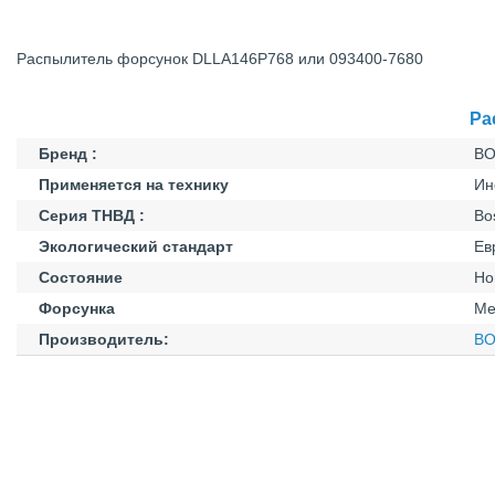
Распылитель форсунок DLLA146P768 или 093400-7680
Ра
Бренд :
BO
Применяется на технику
Ин
Серия ТНВД :
Bo
Экологический стандарт
Ев
Состояние
Но
Форсунка
Ме
Производитель:
B