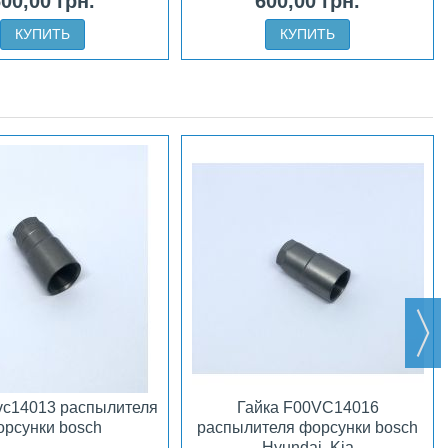
00,00 грн.
600,00 грн.
КУПИТЬ
КУПИТЬ
0vc14013 распылителя
Гайка F00VC14016
рсунки bosch
распылителя форсунки bosch
Hyundai, Kia