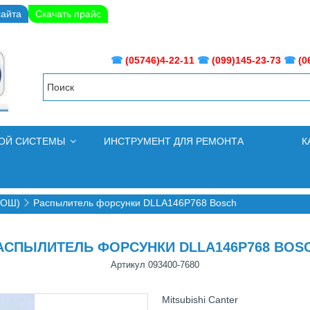
сайта
Скачать прайс
☎
(05746)4-22-11
☎
(099)145-23-73
☎
(0
НОЙ СИСТЕМЫ
ИНСТРУМЕНТ ДЛЯ РЕМОНТА
К
БОШ)
Распылитель форсунки DLLA146P768 Bosch
АСПЫЛИТЕЛЬ ФОРСУНКИ DLLA146P768 BOS
Артикул
093400-7680
Mitsubishi Canter