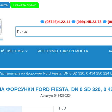
сайта
Скачать прайс
☎
(05746)4-22-11
☎
(099)145-23-73
☎
(0
НОЙ СИСТЕМЫ
ИНСТРУМЕНТ ДЛЯ РЕМОНТА
К
Распылитель на форсунки Ford Fiesta, DN 0 SD 320, 0 434 250 224
 ФОРСУНКИ FORD FIESTA, DN 0 SD 320, 0 43
Артикул
0434250224
1,8D