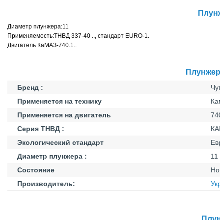
Плунж
Диаметр плунжера:11
Применяемость:ТНВД 337-40 .., стандарт EURO-1.
Двигатель КаМАЗ-740.1..
Плунжерн
Бренд :
Чу
Применяется на технику
Ка
Применяется на двигатель
74
Серия ТНВД :
КА
Экологический стандарт
Ев
Диаметр плунжера :
11
Состояние
Но
Производитель:
Ук
Плун