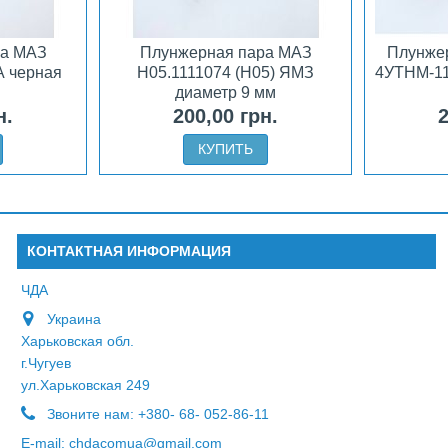
ра МАЗ
Плунжерная пара МАЗ
Плунже
А черная
Н05.1111074 (Н05) ЯМЗ
4УТНМ-11
диаметр 9 мм
н.
200,00 грн.
2
КУПИТЬ
КОНТАКТНАЯ ИНФОРМАЦИЯ
ЧДА
Украина
Харьковская обл.
г.Чугуев
ул.Харьковская 249
Звоните нам:
+380- 68- 052-86-11
E-mail:
chdacomua@gmail.com