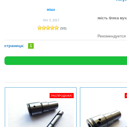
міша
якість бляха мух
Окт 3, 2017
(
5
/
5
)
Рекомендуется 
страница:
1
РАСПРОДАЖА!