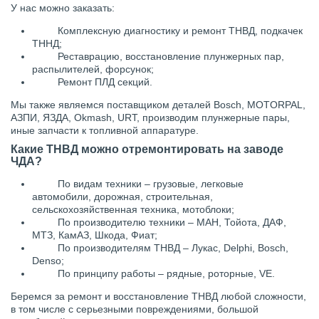
У нас можно заказать:
Комплексную диагностику и ремонт ТНВД, подкачек
ТННД;
Реставрацию, восстановление плунжерных пар,
распылителей, форсунок;
Ремонт ПЛД секций.
Мы также являемся поставщиком деталей Bosch, MOTORPAL,
АЗПИ, ЯЗДА, Okmash, URT, производим плунжерные пары,
иные запчасти к топливной аппаратуре.
Какие ТНВД можно отремонтировать на заводе
ЧДА?
По видам техники – грузовые, легковые
автомобили, дорожная, строительная,
сельскохозяйственная техника, мотоблоки;
По производителю техники – МАН, Тойота, ДАФ,
МТЗ, КамАЗ, Шкода, Фиат;
По производителям ТНВД – Лукас, Delphi, Bosch,
Denso;
По принципу работы – рядные, роторные,
VE
.
Беремся за ремонт и восстановление ТНВД любой сложности,
в том числе с серьезными повреждениями, большой